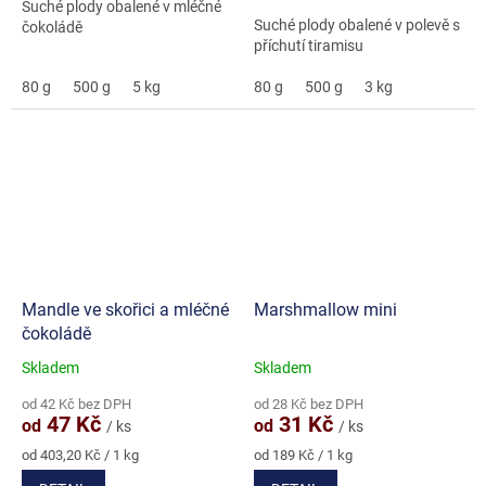
Suché plody obalené v mléčné
Suché plody obalené v polevě s
čokoládě
příchutí tiramisu
80 g
500 g
5 kg
80 g
500 g
3 kg
Mandle ve skořici a mléčné
Marshmallow mini
čokoládě
Skladem
Skladem
Průměrné
Průměrné
hodnocení
hodnocení
od 42 Kč bez DPH
od 28 Kč bez DPH
produktu
produktu
47 Kč
31 Kč
od
od
/ ks
/ ks
je
je
4,8
5,0
Měrná
Měrná
od 403,20 Kč / 1 kg
od 189 Kč / 1 kg
cena:
cena:
z
z