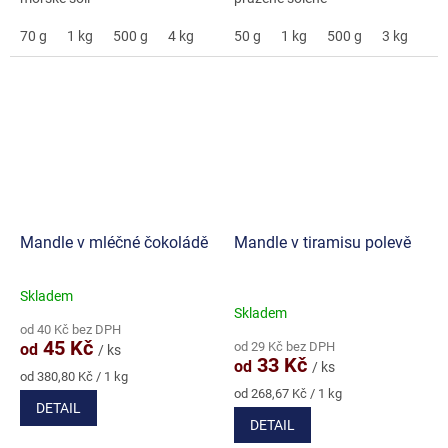
70 g
1 kg
500 g
4 kg
50 g
1 kg
500 g
3 kg
5 k
Mandle v mléčné čokoládě
Mandle v tiramisu polevě
Skladem
Průměrné
Skladem
hodnocení
od 40 Kč bez DPH
produktu
45 Kč
od 29 Kč bez DPH
od
/ ks
je
33 Kč
od
/ ks
5,0
Měrná
od 380,80 Kč / 1 kg
cena:
Měrná
z
od 268,67 Kč / 1 kg
DETAIL
cena:
5
DETAIL
hvězdiček.