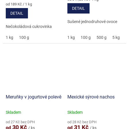
Měrná
cena:
z
od 189 Kč / 1 kg
DETAIL
cena:
5
DETAIL
hvězdiček.
Sušené jednodruhové ovoce
Nečokoládová cukrovinka
1 kg
100 g
1 kg
100 g
500 g
5 kg
Meruňky v jogurtové polevě
Mexické sýrové nachos
Skladem
Skladem
Průměrné
Průměrné
hodnocení
hodnocení
od 27 Kč bez DPH
od 28 Kč bez DPH
produktu
produktu
30 Kč
31 Kč
od
od
/ ks
/ ks