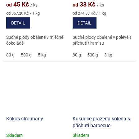
produktu
produktu
45 Kč
33 Kč
od
od
/ ks
/ ks
je
je
4,7
5,0
Měrná
Měrná
od 357,20 Kč / 1 kg
od 274,33 Kč / 1 kg
cena:
cena:
z
z
DETAIL
DETAIL
5
5
hvězdiček.
hvězdiček.
Suché plody obalené v mléčné
Suché plody obalené v polevě s
čokoládě
příchutí tiramisu
80 g
500 g
5 kg
80 g
500 g
3 kg
Kokos strouhaný
Kukuřice pražená solená s
příchutí barbecue
Skladem
Skladem
Průměrné
Průměrné