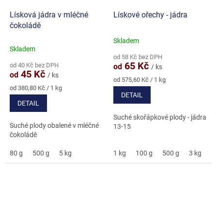
Lísková jádra v mléčné
Lískové ořechy - jádra
čokoládě
Skladem
Průměrné
Skladem
hodnocení
od 58 Kč bez DPH
produktu
65 Kč
od 40 Kč bez DPH
od
/ ks
je
45 Kč
od
/ ks
5,0
Měrná
od 575,60 Kč / 1 kg
Měrná
cena:
z
od 380,80 Kč / 1 kg
DETAIL
cena:
5
DETAIL
hvězdiček.
Suché skořápkové plody - jádra
Suché plody obalené v mléčné
13-15
čokoládě
80 g
500 g
5 kg
1 kg
100 g
500 g
3 kg
5