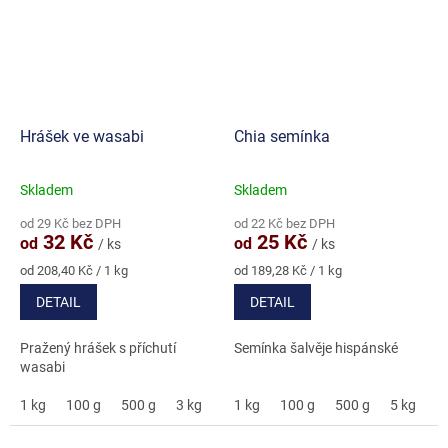
Hrášek ve wasabi
Chia semínka
Skladem
Skladem
Průměrné
Průměrné
hodnocení
hodnocení
od 29 Kč bez DPH
od 22 Kč bez DPH
produktu
produktu
32 Kč
25 Kč
od
od
/ ks
/ ks
je
je
4,9
5,0
Měrná
Měrná
od 208,40 Kč / 1 kg
od 189,28 Kč / 1 kg
cena:
cena:
z
z
DETAIL
DETAIL
5
5
hvězdiček.
hvězdiček.
Pražený hrášek s příchutí
Semínka šalvěje hispánské
wasabi
1 kg
100 g
500 g
3 kg
5 kg
1 kg
100 g
500 g
5 kg
2