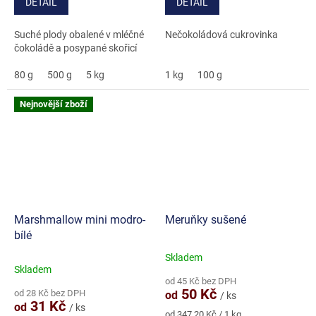
DETAIL
DETAIL
5
5
hvězdiček.
hvězdiček.
Suché plody obalené v mléčné
Nečokoládová cukrovinka
čokoládě a posypané skořicí
80 g
500 g
5 kg
1 kg
100 g
Nejnovější zboží
Marshmallow mini modro-
Meruňky sušené
bílé
Skladem
Průměrné
Skladem
hodnocení
od 45 Kč bez DPH
produktu
50 Kč
od 28 Kč bez DPH
od
/ ks
je
31 Kč
od
/ ks
5,0
Měrná
od 347,20 Kč / 1 kg