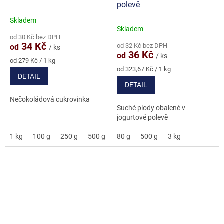
polevě
Skladem
Průměrné
Skladem
hodnocení
od 30 Kč bez DPH
produktu
34 Kč
od 32 Kč bez DPH
od
/ ks
je
36 Kč
od
/ ks
4,7
Měrná
od 279 Kč / 1 kg
cena:
Měrná
z
od 323,67 Kč / 1 kg
DETAIL
cena:
5
DETAIL
hvězdiček.
Nečokoládová cukrovinka
Suché plody obalené v
jogurtové polevě
1 kg
100 g
250 g
500 g
3 kg
80 g
500 g
3 kg