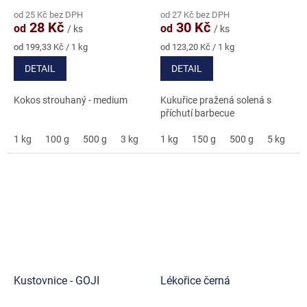
hodnocení
hodnocení
od 25 Kč bez DPH
od 27 Kč bez DPH
produktu
produktu
28 Kč
30 Kč
od
od
/ ks
/ ks
je
je
5,0
3,3
Měrná
Měrná
od 199,33 Kč / 1 kg
od 123,20 Kč / 1 kg
cena:
cena:
z
z
DETAIL
DETAIL
5
5
hvězdiček.
hvězdiček.
Kokos strouhaný - medium
Kukuřice pražená solená s
příchutí barbecue
1 kg
100 g
500 g
3 kg
1 kg
150 g
500 g
5 kg
Kustovnice - GOJI
Lékořice černá