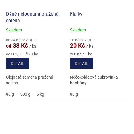
Dýně neloupaná pražená
Fialky
solená
Skladem
Skladem
Průměrné
Průměrné
hodnocení
hodnocení
od 34 Kč bez DPH
18 Kč bez DPH
produktu
produktu
38 Kč
20 Kč
od
/ ks
/ ks
je
je
3,7
4,8
Měrná
Měrná
od 369,60 Kč / 1 kg
250 Kč / 1 kg
cena:
cena:
z
z
DETAIL
DETAIL
5
5
hvězdiček.
hvězdiček.
Olejnatá semena pražená
Nečokoládová cukrovinka -
solená
bonbóny
80 g
500 g
5 kg
80 g