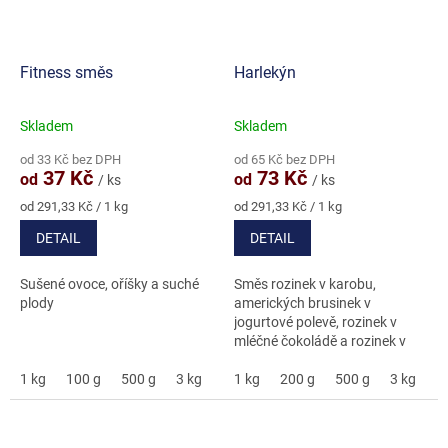
Fitness směs
Harlekýn
Skladem
Skladem
Průměrné
Průměrné
hodnocení
hodnocení
od 33 Kč bez DPH
od 65 Kč bez DPH
produktu
produktu
37 Kč
73 Kč
od
od
/ ks
/ ks
je
je
4,7
5,0
Měrná
Měrná
od 291,33 Kč / 1 kg
od 291,33 Kč / 1 kg
cena:
cena:
z
z
DETAIL
DETAIL
5
5
hvězdiček.
hvězdiček.
Sušené ovoce, oříšky a suché
Směs rozinek v karobu,
plody
amerických brusinek v
jogurtové polevě, rozinek v
mléčné čokoládě a rozinek v
karamelové polevě
1 kg
100 g
500 g
3 kg
1 kg
200 g
500 g
3 kg