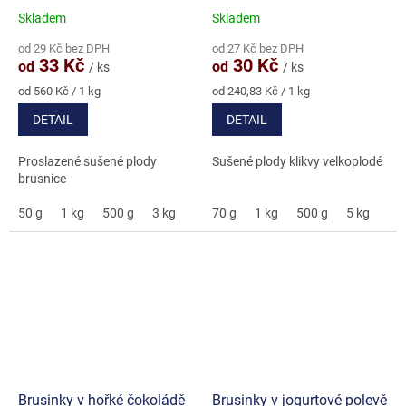
Skladem
Skladem
Průměrné
Průměrné
hodnocení
hodnocení
od 29 Kč bez DPH
od 27 Kč bez DPH
produktu
produktu
33 Kč
30 Kč
od
od
/ ks
/ ks
je
je
5,0
5,0
Měrná
Měrná
od 560 Kč / 1 kg
od 240,83 Kč / 1 kg
cena:
cena:
z
z
DETAIL
DETAIL
5
5
hvězdiček.
hvězdiček.
Proslazené sušené plody
Sušené plody klikvy velkoplodé
brusnice
50 g
1 kg
500 g
3 kg
70 g
1 kg
500 g
5 kg
11,
Brusinky v hořké čokoládě
Brusinky v jogurtové polevě