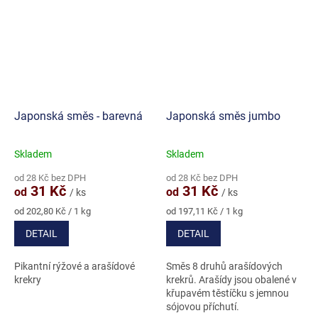
Japonská směs - barevná
Japonská směs jumbo
Skladem
Skladem
Průměrné
Průměrné
hodnocení
hodnocení
od 28 Kč bez DPH
od 28 Kč bez DPH
produktu
produktu
31 Kč
31 Kč
od
od
/ ks
/ ks
je
je
4,9
5,0
Měrná
Měrná
od 202,80 Kč / 1 kg
od 197,11 Kč / 1 kg
cena:
cena:
z
z
DETAIL
DETAIL
5
5
hvězdiček.
hvězdiček.
Pikantní rýžové a arašídové
Směs 8 druhů arašídových
krekry
krekrů. Arašídy jsou obalené v
křupavém těstíčku s jemnou
sójovou příchutí.