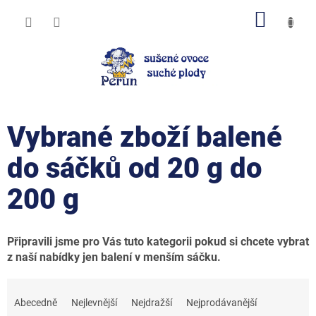
Přejít
NÁKUP
na
obsah
KOŠÍK
Vybrané zboží balené
do sáčků od 20 g do
200 g
Připravili jsme pro Vás tuto kategorii pokud si chcete vybrat
z naší nabídky jen balení v menším sáčku.
Ř
a
Abecedně
Nejlevnější
Nejdražší
Nejprodávanější