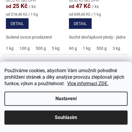
od 22 Kč bez DPH
od 42 Kč bez DPH
produktu
produktu
25 Kč
47 Kč
od
od
/ ks
/ ks
je
je
4,9
4,8
Měrná
Měrná
od 218,40 Kč / 1 kg
od 659,60 Kč / 1 kg
cena:
cena:
z
z
DETAIL
DETAIL
5
5
hvězdiček.
hvězdiček.
Sušené ovoce proslazené
Suché skořápkové plody - jádra
1 kg
100 g
500 g
5 kg
60 g
1 kg
500 g
3 kg
5 k
Používáme cookies, abychom Vám umožnili pohodlné
prohlížení stránek a díky analýze provozu zlepšovali jejich
funkce, výkon a použitelnost.
Více informací ZDE.
Nastavení
Para ořechy v jogurtové
Pekanové ořechy - jádra
polevě
Souhlasím
Skladem
Skladem
Průměrné
Průměrné
hodnocení
hodnocení