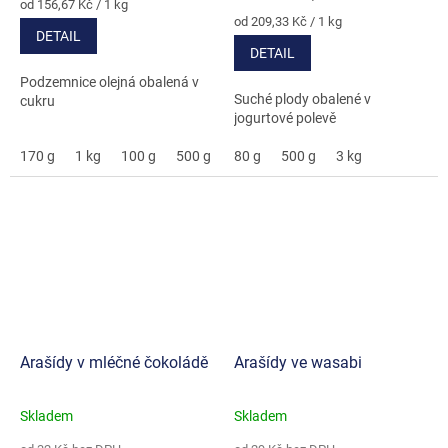
4,9
Měrná
od 156,67 Kč / 1 kg
cena:
Měrná
z
od 209,33 Kč / 1 kg
DETAIL
cena:
5
DETAIL
hvězdiček.
Podzemnice olejná obalená v
Suché plody obalené v
cukru
jogurtové polevě
170 g
1 kg
100 g
500 g
3 kg
80 g
500 g
3 kg
Arašídy v mléčné čokoládě
Arašídy ve wasabi
Skladem
Skladem
Průměrné
Průměrné
hodnocení
hodnocení