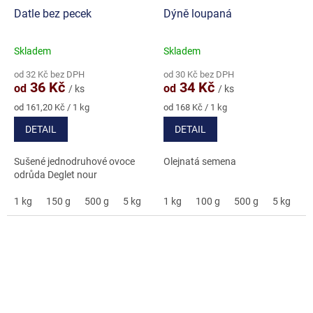
Datle bez pecek
Dýně loupaná
Skladem
Skladem
Průměrné
Průměrné
hodnocení
hodnocení
od 32 Kč bez DPH
od 30 Kč bez DPH
produktu
produktu
36 Kč
34 Kč
od
od
/ ks
/ ks
je
je
4,8
5,0
Měrná
Měrná
od 161,20 Kč / 1 kg
od 168 Kč / 1 kg
cena:
cena:
z
z
DETAIL
DETAIL
5
5
hvězdiček.
hvězdiček.
Sušené jednodruhové ovoce
Olejnatá semena
odrůda Deglet nour
1 kg
150 g
500 g
5 kg
1 kg
100 g
500 g
5 kg