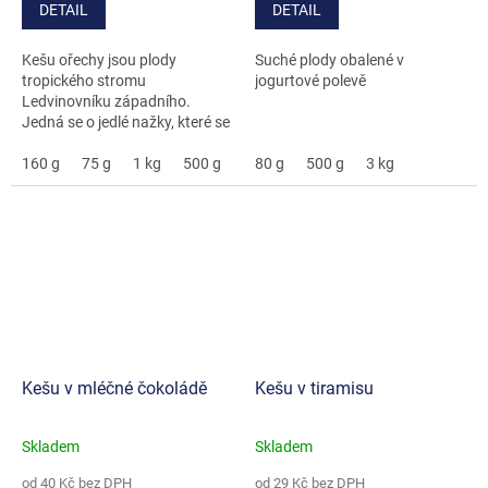
DETAIL
DETAIL
5
5
hvězdiček.
hvězdiček.
Kešu ořechy jsou plody
Suché plody obalené v
tropického stromu
jogurtové polevě
Ledvinovníku západního.
Jedná se o jedlé nažky, které se
vyrůstají ve skořápce na plodu
zvaném kešu jablko. Tyto jsou
160 g
75 g
1 kg
500 g
3 kg
80 g
5 kg
500 g
3 kg
navíc pražené a solené.
Kešu v mléčné čokoládě
Kešu v tiramisu
Skladem
Skladem
Průměrné
Průměrné
hodnocení
hodnocení
od 40 Kč bez DPH
od 29 Kč bez DPH