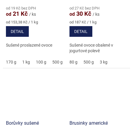
hodnocení
hodnocení
od 19 Kč bez DPH
od 27 Kč bez DPH
produktu
produktu
21 Kč
30 Kč
od
od
/ ks
/ ks
je
je
5,0
5,0
Měrná
Měrná
od 153,38 Kč / 1 kg
od 187 Kč / 1 kg
cena:
cena:
z
z
DETAIL
DETAIL
5
5
hvězdiček.
hvězdiček.
Sušené proslazené ovoce
Sušené ovoce obalené v
jogurtové polevě
170 g
1 kg
100 g
500 g
3 kg
80 g
6,8 kg
500 g
3 kg
Borůvky sušené
Brusinky americké