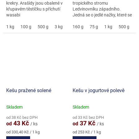
krekry. Arašídy jsou obalené v
tropického stromu
křupavém těstíčku s příchutí
Ledvinovníku západního.
wasabi
Jedná se o jedlé nažky, které se
vyrůstají ve skořápce na plodu
1 kg
100 g
500 g
3 kg
5 kg
zvaném kešu jablko.
160 g
75 g
1 kg
500 g
3
Kešu pražené solené
Kešu v jogurtové polevě
Skladem
Skladem
Průměrné
Průměrné
hodnocení
hodnocení
od 38 Kč bez DPH
od 33 Kč bez DPH
produktu
produktu
43 Kč
37 Kč
od
od
/ ks
/ ks
je
je
4,8
5,0
Měrná
Měrná
od 330,40 Kč / 1 kg
od 253 Kč / 1 kg
cena:
cena:
z
z