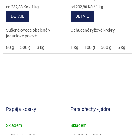
je
je
5,0
4,5
Měrná
Měrná
od 282,33 Kč / 1 kg
od 202,80 Kč / 1 kg
cena:
cena:
z
z
DETAIL
DETAIL
5
5
hvězdiček.
hvězdiček.
Sušené ovoce obalené v
Ochucené rýžové krekry
jogurtové polevě
80 g
500 g
3 kg
1 kg
100 g
500 g
5 kg
Papája kostky
Para ořechy - jádra
Skladem
Skladem
Průměrné
Průměrné
hodnocení
hodnocení