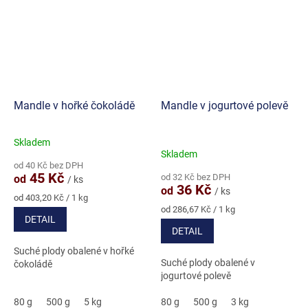
Mandle v hořké čokoládě
Mandle v jogurtové polevě
Skladem
Průměrné
Skladem
hodnocení
od 40 Kč bez DPH
produktu
45 Kč
od 32 Kč bez DPH
od
/ ks
je
36 Kč
od
/ ks
5,0
Měrná
od 403,20 Kč / 1 kg
cena:
Měrná
z
od 286,67 Kč / 1 kg
DETAIL
cena:
5
DETAIL
hvězdiček.
Suché plody obalené v hořké
Suché plody obalené v
čokoládě
jogurtové polevě
80 g
500 g
5 kg
80 g
500 g
3 kg