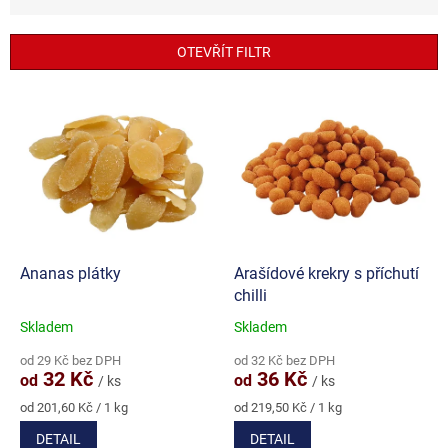
z
e
n
OTEVŘÍT FILTR
í
p
V
r
ý
o
p
d
i
u
s
k
p
t
r
ů
o
d
Ananas plátky
Arašídové krekry s příchutí
u
chilli
k
Skladem
Skladem
Průměrné
Průměrné
t
hodnocení
hodnocení
ů
od 29 Kč bez DPH
od 32 Kč bez DPH
produktu
produktu
32 Kč
36 Kč
od
od
/ ks
/ ks
je
je
4,6
4,0
Měrná
Měrná
od 201,60 Kč / 1 kg
od 219,50 Kč / 1 kg
cena:
cena:
z
z
DETAIL
DETAIL
5
5