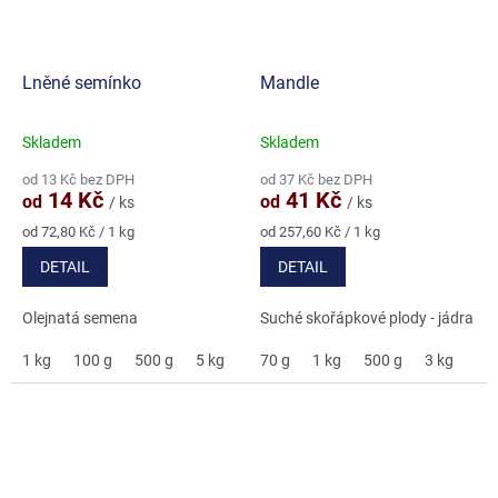
Lněné semínko
Mandle
Skladem
Skladem
Průměrné
Průměrné
hodnocení
hodnocení
od 13 Kč bez DPH
od 37 Kč bez DPH
produktu
produktu
14 Kč
41 Kč
od
od
/ ks
/ ks
je
je
5,0
5,0
Měrná
Měrná
od 72,80 Kč / 1 kg
od 257,60 Kč / 1 kg
cena:
cena:
z
z
DETAIL
DETAIL
5
5
hvězdiček.
hvězdiček.
Olejnatá semena
Suché skořápkové plody - jádra
1 kg
100 g
500 g
5 kg
70 g
1 kg
500 g
3 kg
5 k