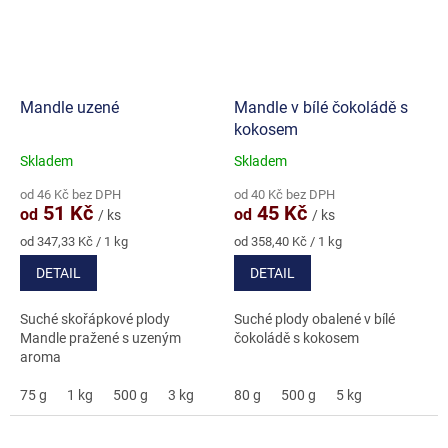
Mandle uzené
Mandle v bílé čokoládě s
kokosem
Skladem
Skladem
Průměrné
Průměrné
hodnocení
hodnocení
od 46 Kč bez DPH
od 40 Kč bez DPH
produktu
produktu
51 Kč
45 Kč
od
od
/ ks
/ ks
je
je
5,0
5,0
Měrná
Měrná
od 347,33 Kč / 1 kg
od 358,40 Kč / 1 kg
cena:
cena:
z
z
DETAIL
DETAIL
5
5
hvězdiček.
hvězdiček.
Suché skořápkové plody
Suché plody obalené v bílé
Mandle pražené s uzeným
čokoládě s kokosem
aroma
75 g
1 kg
500 g
3 kg
80 g
500 g
5 kg