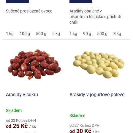
hvězdiček.
hvězdiček.
Sušené proslazené ovoce
Arašídy obalené v
pikantním těstíčku s příchutí
chilli
1 kg
100 g
500 g
5 kg
1 kg
90 g
500 g
3 kg
8 k
Arašídy v cukru
Arašídy v jogurtové polevě
Skladem
Průměrné
Skladem
hodnocení
od 22 Kč bez DPH
produktu
25 Kč
od 27 Kč bez DPH
od
/ ks
je
30 Kč
od
/ ks