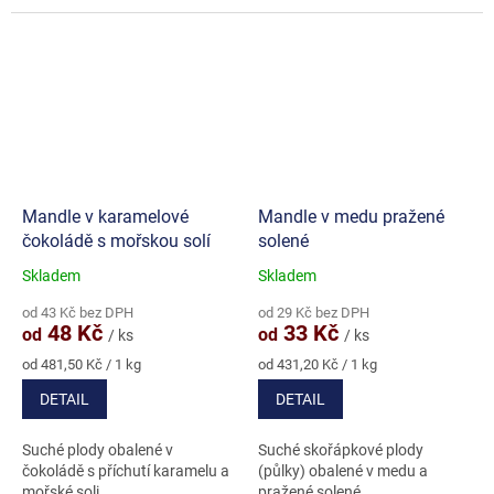
Mandle v karamelové
Mandle v medu pražené
čokoládě s mořskou solí
solené
Skladem
Skladem
Průměrné
Průměrné
hodnocení
hodnocení
od 43 Kč bez DPH
od 29 Kč bez DPH
produktu
produktu
48 Kč
33 Kč
od
od
/ ks
/ ks
je
je
5,0
5,0
Měrná
Měrná
od 481,50 Kč / 1 kg
od 431,20 Kč / 1 kg
cena:
cena:
z
z
DETAIL
DETAIL
5
5
hvězdiček.
hvězdiček.
Suché plody obalené v
Suché skořápkové plody
čokoládě s příchutí karamelu a
(půlky) obalené v medu a
mořské soli
pražené solené