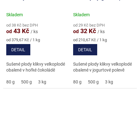
Skladem
Skladem
Průměrné
Průměrné
hodnocení
hodnocení
od 38 Kč bez DPH
od 29 Kč bez DPH
produktu
produktu
43 Kč
32 Kč
od
od
/ ks
/ ks
je
je
5,0
5,0
Měrná
Měrná
od 379,67 Kč / 1 kg
od 210,67 Kč / 1 kg
cena:
cena:
z
z
DETAIL
DETAIL
5
5
hvězdiček.
hvězdiček.
Sušené plody klikvy velkoplodé
Sušené plody klikvy velkoplodé
obalené v hořké čokoládě
obalené v jogurtové polevě
80 g
500 g
3 kg
80 g
500 g
3 kg