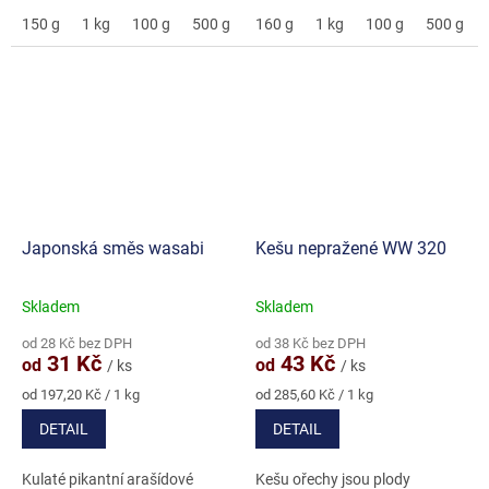
150 g
1 kg
100 g
500 g
3 kg
160 g
5 kg
1 kg
100 g
500 g
Japonská směs wasabi
Kešu nepražené WW 320
Skladem
Skladem
Průměrné
Průměrné
hodnocení
hodnocení
od 28 Kč bez DPH
od 38 Kč bez DPH
produktu
produktu
31 Kč
43 Kč
od
od
/ ks
/ ks
je
je
5,0
5,0
Měrná
Měrná
od 197,20 Kč / 1 kg
od 285,60 Kč / 1 kg
cena:
cena:
z
z
DETAIL
DETAIL
5
5
hvězdiček.
hvězdiček.
Kulaté pikantní arašídové
Kešu ořechy jsou plody