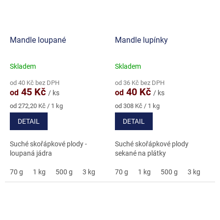
Mandle loupané
Mandle lupínky
Skladem
Skladem
Průměrné
Průměrné
hodnocení
hodnocení
od 40 Kč bez DPH
od 36 Kč bez DPH
produktu
produktu
45 Kč
40 Kč
od
od
/ ks
/ ks
je
je
5,0
5,0
Měrná
Měrná
od 272,20 Kč / 1 kg
od 308 Kč / 1 kg
cena:
cena:
z
z
DETAIL
DETAIL
5
5
hvězdiček.
hvězdiček.
Suché skořápkové plody -
Suché skořápkové plody
loupaná jádra
sekané na plátky
70 g
1 kg
500 g
3 kg
5 kg
70 g
1 kg
500 g
3 kg