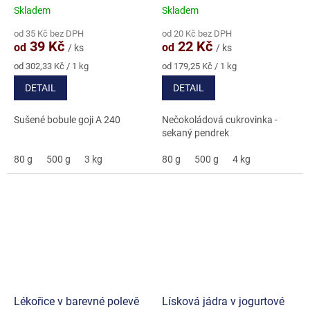
Skladem
Skladem
Průměrné
Průměrné
hodnocení
hodnocení
od 35 Kč bez DPH
od 20 Kč bez DPH
produktu
produktu
39 Kč
22 Kč
od
od
/ ks
/ ks
je
je
4,3
5,0
Měrná
Měrná
od 302,33 Kč / 1 kg
od 179,25 Kč / 1 kg
cena:
cena:
z
z
DETAIL
DETAIL
5
5
hvězdiček.
hvězdiček.
Sušené bobule goji A 240
Nečokoládová cukrovinka -
sekaný pendrek
80 g
500 g
3 kg
80 g
500 g
4 kg
Lékořice v barevné polevě
Lísková jádra v jogurtové