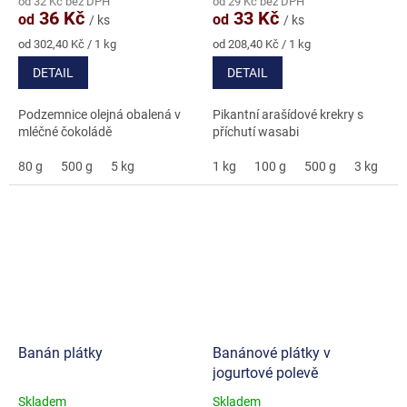
od 32 Kč bez DPH
od 29 Kč bez DPH
produktu
produktu
36 Kč
33 Kč
od
od
/ ks
/ ks
je
je
5,0
4,3
Měrná
Měrná
od 302,40 Kč / 1 kg
od 208,40 Kč / 1 kg
cena:
cena:
z
z
DETAIL
DETAIL
5
5
hvězdiček.
hvězdiček.
Podzemnice olejná obalená v
Pikantní arašídové krekry s
mléčné čokoládě
příchutí wasabi
80 g
500 g
5 kg
1 kg
100 g
500 g
3 kg
5
Banán plátky
Banánové plátky v
jogurtové polevě
Skladem
Skladem
Průměrné
Průměrné