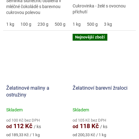
Semínka slunečnic obalená v
Cukrovinka - želé s ovocnou
mléčné čokoládě s barevnou
příchutí
cukrovou polevou
1 kg
100 g
230 g
500 g
5 kg
1 kg
500 g
3 kg
Nejnovější zboží
Želatinové maliny a
Želatinoví barevní žraloci
ostružiny
Skladem
Skladem
od 100 Kč bez DPH
od 105 Kč bez DPH
112 Kč
118 Kč
od
od
/ ks
/ ks
Měrná
Měrná
od 189,33 Kč / 1 kg
od 200,33 Kč / 1 kg