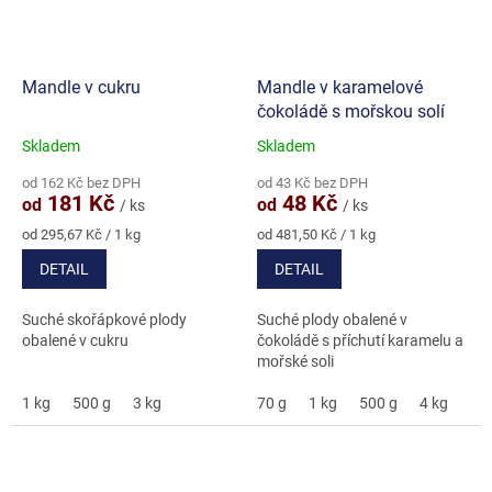
Mandle v cukru
Mandle v karamelové
čokoládě s mořskou solí
Skladem
Skladem
Průměrné
Průměrné
hodnocení
hodnocení
od 162 Kč bez DPH
od 43 Kč bez DPH
produktu
produktu
181 Kč
48 Kč
od
od
/ ks
/ ks
je
je
5,0
5,0
Měrná
Měrná
od 295,67 Kč / 1 kg
od 481,50 Kč / 1 kg
cena:
cena:
z
z
DETAIL
DETAIL
5
5
hvězdiček.
hvězdiček.
Suché skořápkové plody
Suché plody obalené v
obalené v cukru
čokoládě s příchutí karamelu a
mořské soli
1 kg
500 g
3 kg
70 g
1 kg
500 g
4 kg