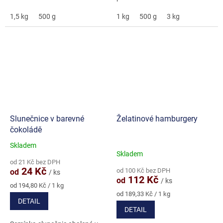
1,5 kg
500 g
1 kg
500 g
3 kg
Slunečnice v barevné
Želatinové hamburgery
čokoládě
Skladem
Průměrné
Skladem
hodnocení
od 21 Kč bez DPH
produktu
24 Kč
od 100 Kč bez DPH
od
/ ks
je
112 Kč
od
/ ks
5,0
Měrná
od 194,80 Kč / 1 kg
cena:
Měrná
z
od 189,33 Kč / 1 kg
DETAIL
cena:
5
DETAIL
hvězdiček.