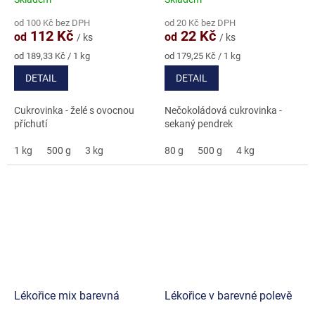
Průměrné
Průměrné
hodnocení
hodnocení
od 100 Kč bez DPH
od 20 Kč bez DPH
produktu
produktu
112 Kč
22 Kč
od
od
/ ks
/ ks
je
je
5,0
5,0
Měrná
Měrná
od 189,33 Kč / 1 kg
od 179,25 Kč / 1 kg
cena:
cena:
z
z
DETAIL
DETAIL
5
5
hvězdiček.
hvězdiček.
Cukrovinka - želé s ovocnou
Nečokoládová cukrovinka -
příchutí
sekaný pendrek
1 kg
500 g
3 kg
80 g
500 g
4 kg
Lékořice mix barevná
Lékořice v barevné polevě