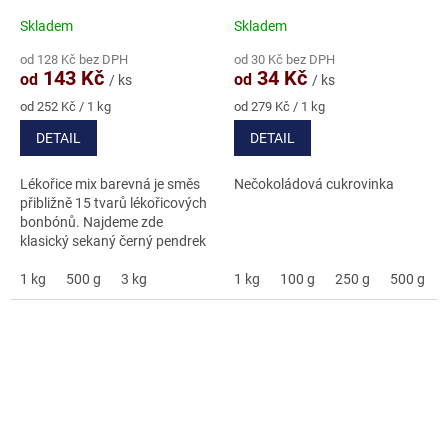
Skladem
Skladem
Průměrné
Průměrné
hodnocení
hodnocení
od 128 Kč bez DPH
od 30 Kč bez DPH
produktu
produktu
143 Kč
34 Kč
od
od
/ ks
/ ks
je
je
4,9
4,7
Měrná
Měrná
od 252 Kč / 1 kg
od 279 Kč / 1 kg
cena:
cena:
z
z
DETAIL
DETAIL
5
5
hvězdiček.
hvězdiček.
Lékořice mix barevná je směs
Nečokoládová cukrovinka
přibližně 15 tvarů lékořicových
bonbónů. Najdeme zde
klasický sekaný černý pendrek
odlišných tvarů, dále čtverečky
a válečky různých barev s
1 kg
500 g
3 kg
1 kg
100 g
250 g
500 g
náplní černé lékořice....