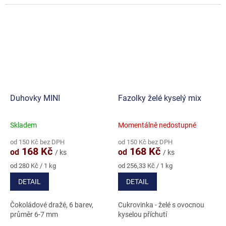
Duhovky MINI
Fazolky želé kyselý mix
Skladem
Momentálně nedostupné
Průměrné
Průměrné
hodnocení
hodnocení
od 150 Kč bez DPH
od 150 Kč bez DPH
produktu
produktu
168 Kč
168 Kč
od
od
/ ks
/ ks
je
je
5,0
4,5
Měrná
Měrná
od 280 Kč / 1 kg
od 256,33 Kč / 1 kg
cena:
cena:
z
z
DETAIL
DETAIL
5
5
hvězdiček.
hvězdiček.
Čokoládové dražé, 6 barev,
Cukrovinka - želé s ovocnou
průměr 6-7 mm
kyselou příchutí