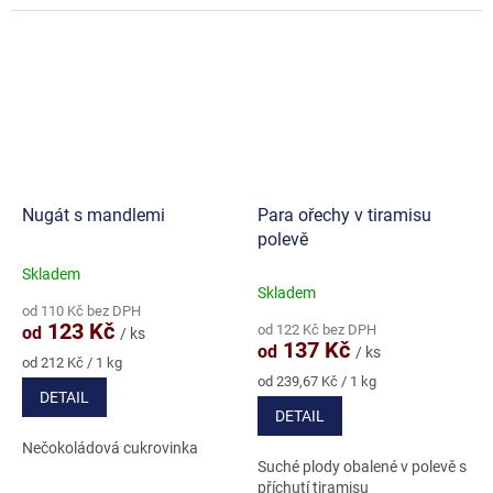
Nugát s mandlemi
Para ořechy v tiramisu
polevě
Skladem
Průměrné
Skladem
hodnocení
od 110 Kč bez DPH
produktu
123 Kč
od 122 Kč bez DPH
od
/ ks
je
137 Kč
od
/ ks
4,7
Měrná
od 212 Kč / 1 kg
cena:
Měrná
z
od 239,67 Kč / 1 kg
DETAIL
cena:
5
DETAIL
hvězdiček.
Nečokoládová cukrovinka
Suché plody obalené v polevě s
příchutí tiramisu