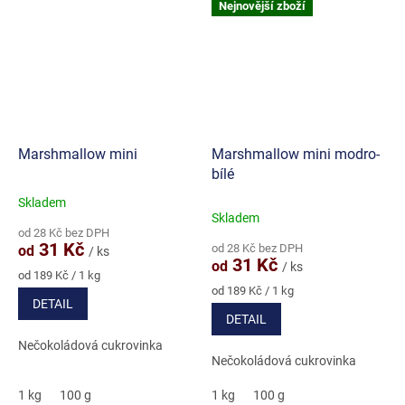
Nejnovější zboží
Marshmallow mini
Marshmallow mini modro-
bílé
Skladem
Průměrné
Skladem
hodnocení
od 28 Kč bez DPH
produktu
31 Kč
od 28 Kč bez DPH
od
/ ks
je
31 Kč
od
/ ks
5,0
Měrná
od 189 Kč / 1 kg
cena:
Měrná
z
od 189 Kč / 1 kg
DETAIL
cena:
5
DETAIL
hvězdiček.
Nečokoládová cukrovinka
Nečokoládová cukrovinka
1 kg
100 g
1 kg
100 g