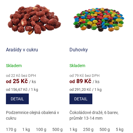
Arašídy v cukru
Duhovky
Skladem
Skladem
Průměrné
Průměrné
hodnocení
hodnocení
od 22 Kč bez DPH
od 79 Kč bez DPH
produktu
produktu
25 Kč
89 Kč
od
od
/ ks
/ ks
je
je
4,9
4,9
Měrná
Měrná
od 156,67 Kč / 1 kg
od 291,20 Kč / 1 kg
cena:
cena:
z
z
DETAIL
DETAIL
5
5
hvězdiček.
hvězdiček.
Podzemnice olejná obalená v
Čokoládové dražé, 6 barev,
cukru
průměr 13-14 mm
170 g
1 kg
100 g
500 g
3 kg
1 kg
250 g
500 g
5 kg