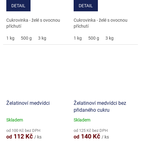
cena:
cena:
DETAIL
DETAIL
Cukrovinka - želé s ovocnou
Cukrovinka - želé s ovocnou
příchutí
příchutí
1 kg
500 g
3 kg
1 kg
500 g
3 kg
Želatinoví medvídci
Želatinoví medvídci bez
přidaného cukru
Skladem
Skladem
Průměrné
Průměrné
hodnocení
hodnocení
od 100 Kč bez DPH
od 125 Kč bez DPH
produktu
produktu
112 Kč
140 Kč
od
od
/ ks
/ ks
je
je