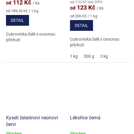
112 Kč
od 110 Kč bez DPH
od
/ ks
je
123 Kč
od
/ ks
5,0
Měrná
od 189,33 Kč / 1 kg
cena:
Měrná
z
od 206 Kč / 1 kg
DETAIL
cena:
5
DETAIL
hvězdiček.
Cukrovinka-želé s ovocnou
Cukrovinka-želé s ovocnou
příchutí
příchutí
1 kg
500 g
3 kg
Kyselí želatinoví neonoví
Lékořice černá
červi
Skladem
Skladem