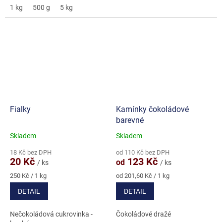
1 kg
500 g
5 kg
Fialky
Kamínky čokoládové
barevné
Skladem
Skladem
Průměrné
Průměrné
hodnocení
hodnocení
18 Kč bez DPH
od 110 Kč bez DPH
produktu
produktu
20 Kč
123 Kč
od
/ ks
/ ks
je
je
4,8
5,0
Měrná
Měrná
250 Kč / 1 kg
od 201,60 Kč / 1 kg
cena:
cena:
z
z
DETAIL
DETAIL
5
5
hvězdiček.
hvězdiček.
Nečokoládová cukrovinka -
Čokoládové dražé