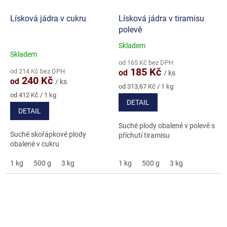
Lísková jádra v cukru
Lísková jádra v tiramisu
polevě
Skladem
Průměrné
Skladem
hodnocení
od 165 Kč bez DPH
produktu
185 Kč
od 214 Kč bez DPH
od
/ ks
je
240 Kč
od
/ ks
5,0
Měrná
od 313,67 Kč / 1 kg
Měrná
cena:
z
od 412 Kč / 1 kg
DETAIL
cena:
5
DETAIL
hvězdiček.
Suché plody obalené v polevě s
Suché skořápkové plody
příchutí tiramisu
obalené v cukru
1 kg
500 g
3 kg
1 kg
500 g
3 kg