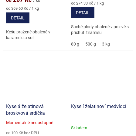
od
/ ks
5,0
Měrná
od 274,33 Kč / 1 kg
Měrná
cena:
z
od 369,60 Kč / 1 kg
DETAIL
cena:
5
DETAIL
hvězdiček.
Suché plody obalené v polevě s
Kešu pražené obalené v
příchutí tiramisu
karamelu a soli
80 g
500 g
3 kg
Kyselá želatinová
Kyselí želatinoví medvídci
broskvová srdíčka
Momentálně nedostupné
Průměrné
Skladem
hodnocení
od 100 Kč bez DPH
produktu