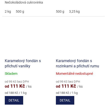
Nečokoládová cukrovinka
2 kg
500 g
500 g
3,25 kg
Karamelový fondán s
Karamelový fondán s
příchutí vanilky
rozinkami a příchutí rumu
Skladem
Momentálně nedostupné
Průměrné
Průměrné
hodnocení
hodnocení
od 99 Kč bez DPH
od 99 Kč bez DPH
produktu
produktu
111 Kč
111 Kč
od
od
/ ks
/ ks
je
je
5,0
5,0
Měrná
Měrná
od 188 Kč / 1 kg
od 188 Kč / 1 kg
cena:
cena:
z
z
DETAIL
DETAIL
5
5
hvězdiček.
hvězdiček.