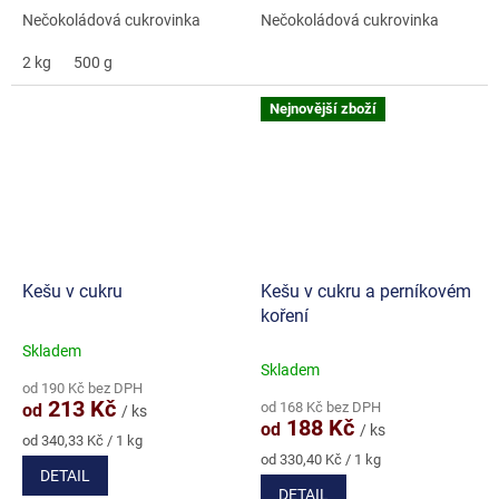
Nečokoládová cukrovinka
Nečokoládová cukrovinka
2 kg
500 g
Nejnovější zboží
Kešu v cukru
Kešu v cukru a perníkovém
koření
Skladem
Průměrné
Skladem
hodnocení
od 190 Kč bez DPH
produktu
213 Kč
od 168 Kč bez DPH
od
/ ks
je
188 Kč
od
/ ks
5,0
Měrná
od 340,33 Kč / 1 kg
cena:
Měrná
z
od 330,40 Kč / 1 kg
DETAIL
cena:
5
DETAIL