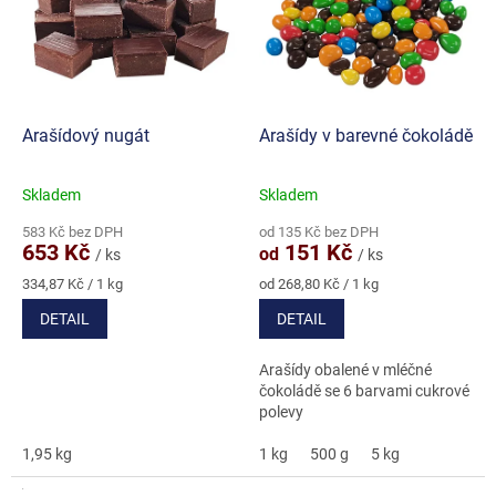
d
i
u
s
k
p
t
r
ů
o
d
Arašídový nugát
Arašídy v barevné čokoládě
u
k
Skladem
Skladem
Průměrné
Průměrné
t
hodnocení
hodnocení
ů
583 Kč bez DPH
od 135 Kč bez DPH
produktu
produktu
653 Kč
151 Kč
od
/ ks
/ ks
je
je
5,0
5,0
Měrná
Měrná
334,87 Kč / 1 kg
od 268,80 Kč / 1 kg
cena:
cena:
z
z
DETAIL
DETAIL
5
5
hvězdiček.
hvězdiček.
Arašídy obalené v mléčné
čokoládě se 6 barvami cukrové
polevy
1,95 kg
1 kg
500 g
5 kg