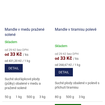
Mandle v medu pražené
Mandle v tiramisu polevě
solené
Skladem
Průměrné
Skladem
hodnocení
od 29 Kč bez DPH
produktu
33 Kč
od 29 Kč bez DPH
od
/ ks
je
33 Kč
od
/ ks
5,0
Měrná
od 431,20 Kč / 1 kg
cena:
Měrná
z
od 268,67 Kč / 1 kg
DETAIL
cena:
5
DETAIL
hvězdiček.
Suché skořápkové plody
Suché plody obalené v polevě s
(půlky) obalené v medu a
příchutí tiramisu
pražené solené
50 g
1 kg
500 g
3 kg
5 kg
80 g
500 g
3 kg