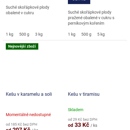
hvězdiček.
Suché skořápkové plody
Suché skořápkové plody
obalené v cukru
pražené obalené v cukru s
perníkovým kořením
1 kg
500 g
3 kg
1 kg
500 g
5 kg
Nejnovější zboží
Kešu v karamelu a soli
Kešu v tiramisu
Skladem
Průměrné
Momentálně nedostupné
hodnocení
od 29 Kč bez DPH
produktu
33 Kč
od 185 Kč bez DPH
od
/ ks
je
207 Kč