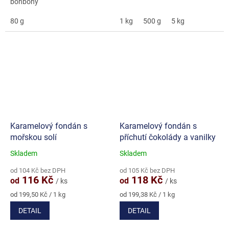
bonbóny
80 g
1 kg
500 g
5 kg
Karamelový fondán s
Karamelový fondán s
mořskou solí
příchutí čokolády a vanilky
Skladem
Skladem
Průměrné
Průměrné
hodnocení
hodnocení
od 104 Kč bez DPH
od 105 Kč bez DPH
produktu
produktu
116 Kč
118 Kč
od
od
/ ks
/ ks
je
je
5,0
5,0
Měrná
Měrná
od 199,50 Kč / 1 kg
od 199,38 Kč / 1 kg
cena:
cena:
z
z
DETAIL
DETAIL
5
5
hvězdiček.
hvězdiček.