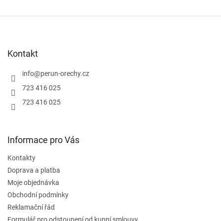
Z
á
p
a
Kontakt
t
í
info
@
perun-orechy.cz
723 416 025
723 416 025
Informace pro Vás
Kontakty
Doprava a platba
Moje objednávka
Obchodní podmínky
Reklamační řád
Formulář pro odstoupení od kupní smlouvy