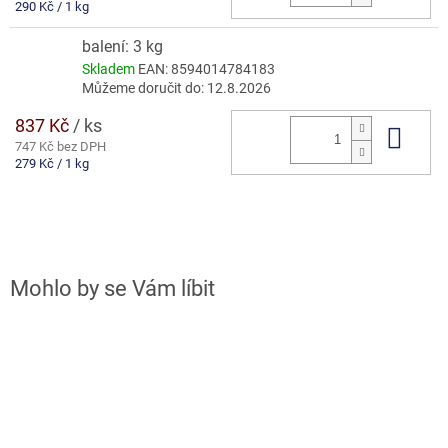
Měrná
290 Kč / 1 kg
cena:
balení: 3 kg
Skladem
EAN:
8594014784183
Můžeme doručit do:
12.8.2026
837 Kč
/ ks
Do 
747 Kč bez DPH
Měrná
279 Kč / 1 kg
cena: