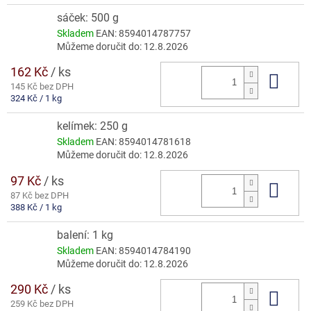
cena:
sáček: 500 g
Skladem
EAN:
8594014787757
Můžeme doručit do:
12.8.2026
162 Kč
/ ks
Do 
145 Kč bez DPH
Měrná
324 Kč / 1 kg
cena:
kelímek: 250 g
Skladem
EAN:
8594014781618
Můžeme doručit do:
12.8.2026
97 Kč
/ ks
Do 
87 Kč bez DPH
Měrná
388 Kč / 1 kg
cena:
balení: 1 kg
Skladem
EAN:
8594014784190
Můžeme doručit do:
12.8.2026
290 Kč
/ ks
Do 
259 Kč bez DPH