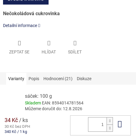
Nečokoládová cukrovinka
Detailní informace
ZEPTAT SE
HLÍDAT
SDÍLET
Varianty
Popis
Hodnocení (21)
Diskuze
sáček: 100 g
Skladem
EAN:
8594014781564
Můžeme doručit do:
12.8.2026
34 Kč
/ ks
Do 
30 Kč bez DPH
Měrná
340 Kč / 1 kg