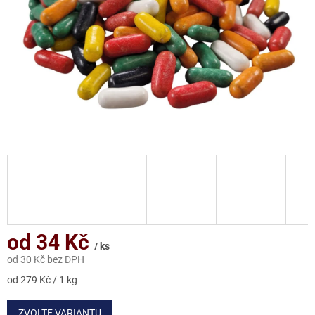
od
34 Kč
/ ks
od
30 Kč
bez DPH
Měrná
od 279 Kč / 1 kg
cena:
ZVOLTE VARIANTU