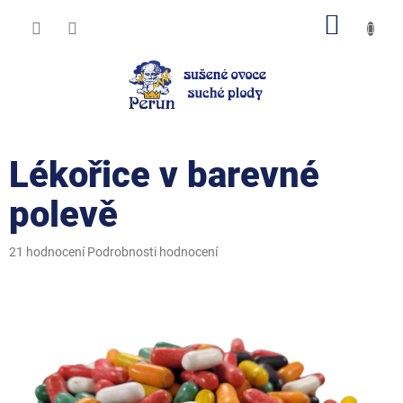
Přejít
NÁKUP
na
obsah
KOŠÍK
Lékořice v barevné
polevě
Průměrné
21 hodnocení
Podrobnosti hodnocení
hodnocení
produktu
je
4,7
z
5
hvězdiček.