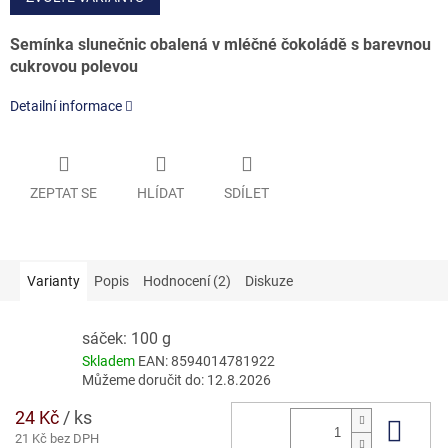
Semínka slunečnic obalená v mléčné čokoládě s barevnou
cukrovou polevou
Detailní informace
ZEPTAT SE
HLÍDAT
SDÍLET
Varianty
Popis
Hodnocení (2)
Diskuze
sáček: 100 g
Skladem
EAN:
8594014781922
Můžeme doručit do:
12.8.2026
24 Kč
/ ks
Do 
21 Kč bez DPH