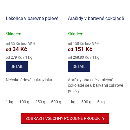
Lékořice v barevné polevě
Arašídy v barevné čokoládě
Skladem
Skladem
Průměrné
Průměrné
hodnocení
hodnocení
od 30 Kč bez DPH
od 135 Kč bez DPH
produktu
produktu
34 Kč
151 Kč
od
od
je
je
4,7
5,0
Měrná
Měrná
od 279 Kč / 1 kg
od 268,80 Kč / 1 kg
cena:
cena:
z
z
DETAIL
DETAIL
5
5
hvězdiček.
hvězdiček.
Nečokoládová cukrovinka
Arašídy obalené v mléčné
čokoládě se 6 barvami cukrové
polevy
1 kg
100 g
250 g
500 g
3 kg
1 kg
500 g
5 kg
ZOBRAZIT VŠECHNY PODOBNÉ PRODUKTY