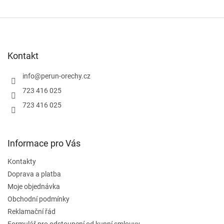
Z
á
p
a
Kontakt
t
í
info
@
perun-orechy.cz
723 416 025
723 416 025
Informace pro Vás
Kontakty
Doprava a platba
Moje objednávka
Obchodní podmínky
Reklamační řád
Formulář pro odstoupení od kupní smlouvy