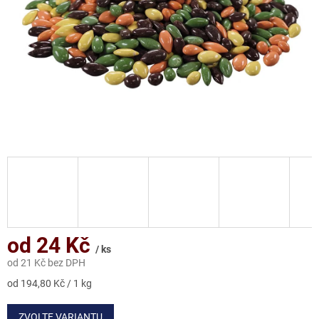
od
24 Kč
/ ks
od
21 Kč
bez DPH
Měrná
od 194,80 Kč / 1 kg
cena:
ZVOLTE VARIANTU