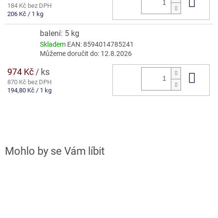
Do 
184 Kč bez DPH
Měrná
206 Kč / 1 kg
cena:
balení: 5 kg
Skladem
EAN:
8594014785241
Můžeme doručit do:
12.8.2026
974 Kč
/ ks
Do 
870 Kč bez DPH
Měrná
194,80 Kč / 1 kg
cena: