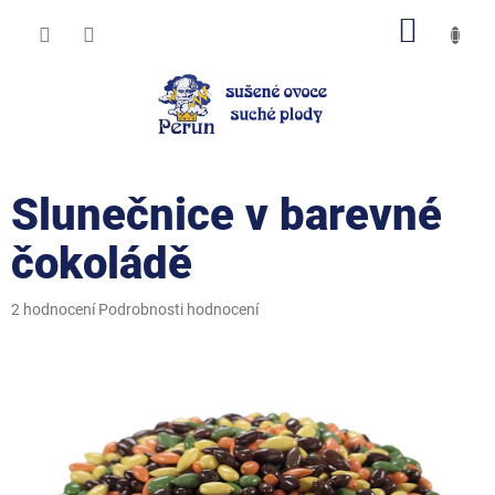
Přejít
NÁKUP
na
obsah
KOŠÍK
Slunečnice v barevné
čokoládě
Průměrné
2 hodnocení
Podrobnosti hodnocení
hodnocení
produktu
je
5,0
z
5
hvězdiček.