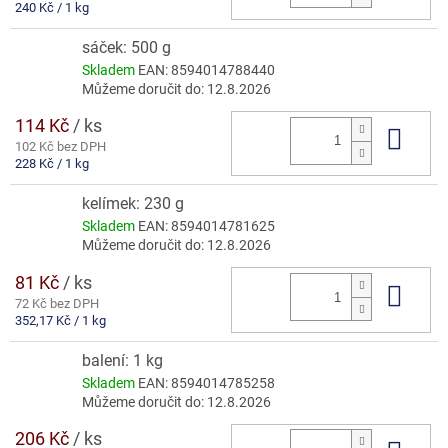
Měrná
240 Kč / 1 kg
cena:
sáček: 500 g
Skladem
EAN:
8594014788440
Můžeme doručit do:
12.8.2026
114 Kč
/ ks
Do 
102 Kč bez DPH
Měrná
228 Kč / 1 kg
cena:
kelímek: 230 g
Skladem
EAN:
8594014781625
Můžeme doručit do:
12.8.2026
81 Kč
/ ks
Do 
72 Kč bez DPH
Měrná
352,17 Kč / 1 kg
cena:
balení: 1 kg
Skladem
EAN:
8594014785258
Můžeme doručit do:
12.8.2026
206 Kč
/ ks