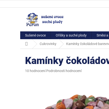
Přejít
na
obsah
Sušené ovoce
Oříšky a suché plody
Směsi a 
Domů
Cukrovinky
Kamínky čokoládové barevn
Kamínky čokoládo
Průměrné
10 hodnocení
Podrobnosti hodnocení
hodnocení
produktu
je
5,0
z
5
hvězdiček.