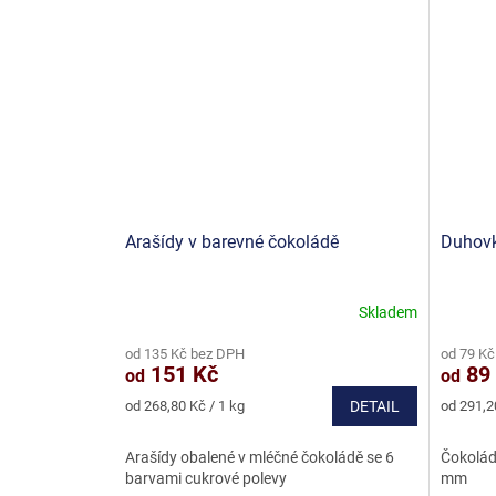
Arašídy v barevné čokoládě
Duhov
Skladem
Průměrné
Průměr
hodnocení
hodnoce
od 135 Kč bez DPH
od 79 Kč
produktu
produkt
151 Kč
89
od
od
je
je
5,0
4,9
Měrná
Měrná
od 268,80 Kč / 1 kg
DETAIL
od 291,2
z
z
cena:
cena:
5
5
Arašídy obalené v mléčné čokoládě se 6
Čokolád
hvězdiček.
hvězdič
barvami cukrové polevy
mm