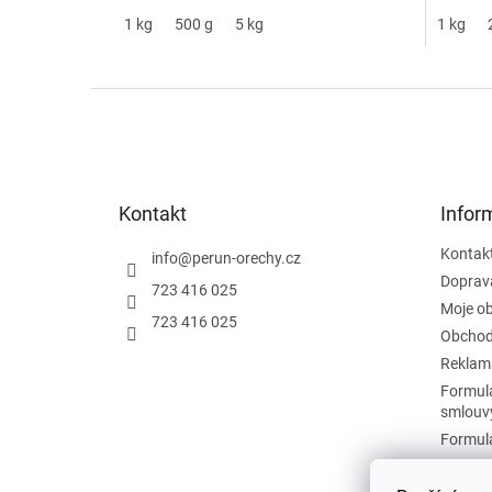
1 kg
500 g
5 kg
1 kg
Z
á
p
a
t
Kontakt
Infor
í
Kontak
info
@
perun-orechy.cz
Doprav
723 416 025
Moje o
723 416 025
Obchod
Reklam
Formulá
smlouv
Formulá
Podmín