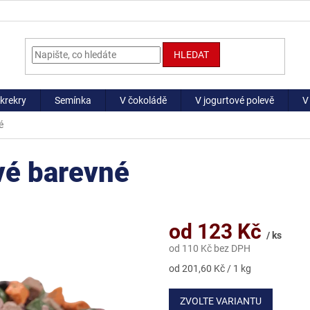
HLEDAT
krekry
Semínka
V čokoládě
V jogurtové polevě
V
é
vé barevné
od
123 Kč
/ ks
od
110 Kč
bez DPH
Měrná
od 201,60 Kč / 1 kg
cena:
ZVOLTE VARIANTU