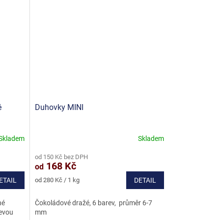
ě
Duhovky MINI
Skladem
Skladem
Průměrné
hodnocení
od 150 Kč bez DPH
produktu
168 Kč
od
je
5,0
Měrná
ETAIL
od 280 Kč / 1 kg
DETAIL
z
cena:
5
né
Čokoládové dražé, 6 barev, průměr 6-7
hvězdiček.
levou
mm