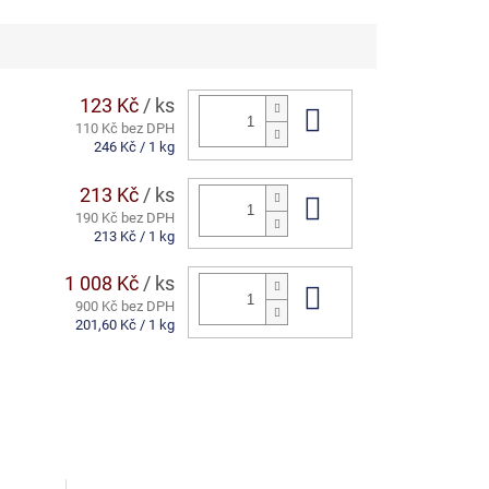
123 Kč
/ ks
Do košíku
110 Kč bez DPH
Měrná
246 Kč / 1 kg
cena:
213 Kč
/ ks
Do košíku
190 Kč bez DPH
Měrná
213 Kč / 1 kg
cena:
1 008 Kč
/ ks
Do košíku
900 Kč bez DPH
Měrná
201,60 Kč / 1 kg
cena: