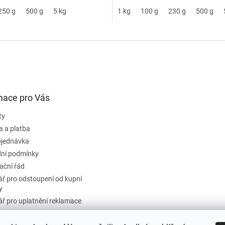
250 g
500 g
5 kg
1 kg
100 g
230 g
500 g
mace pro Vás
ty
a a platba
bjednávka
ní podmínky
ační řád
ř pro odstoupení od kupní
y
ř pro uplatnění reklamace
ky ochrany osobních údajů