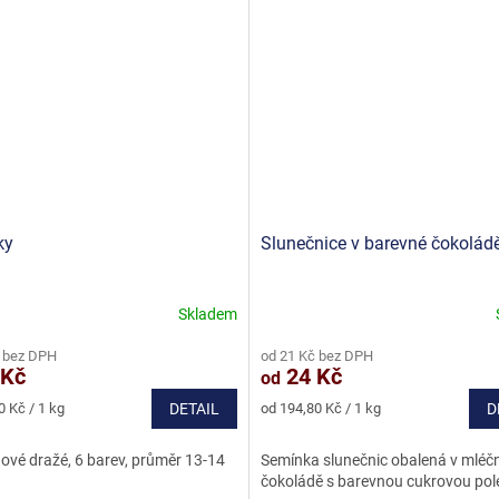
ky
Slunečnice v barevné čokolád
Skladem
né
Průměrné
ní
hodnocení
 bez DPH
od 21 Kč bez DPH
u
produktu
 Kč
24 Kč
od
je
5,0
Měrná
0 Kč / 1 kg
DETAIL
od 194,80 Kč / 1 kg
D
z
cena:
5
ové dražé, 6 barev, průměr 13-14
Semínka slunečnic obalená v mléč
ek.
hvězdiček.
čokoládě s barevnou cukrovou po