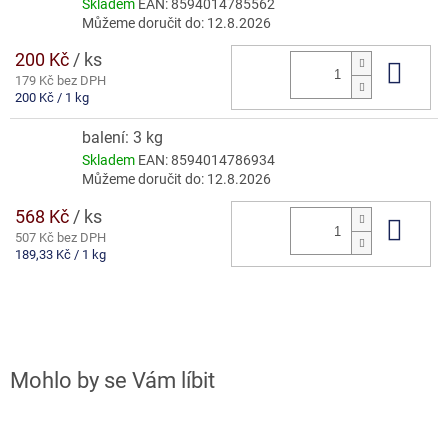
Skladem
EAN:
8594014785562
Můžeme doručit do:
12.8.2026
200 Kč
/ ks
Do 
179 Kč bez DPH
Měrná
200 Kč / 1 kg
cena:
balení: 3 kg
Skladem
EAN:
8594014786934
Můžeme doručit do:
12.8.2026
568 Kč
/ ks
Do 
507 Kč bez DPH
Měrná
189,33 Kč / 1 kg
cena: