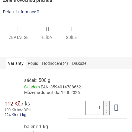
Želé s ovocnou příchutí
Detailní informace
ZEPTAT SE
HLÍDAT
SDÍLET
Varianty
Popis
Hodnocení (4)
Diskuze
sáček: 500 g
Skladem
EAN:
8594014788662
Můžeme doručit do:
12.8.2026
112 Kč
/ ks
Do 
100 Kč bez DPH
Měrná
224 Kč / 1 kg
cena:
balení: 1 kg