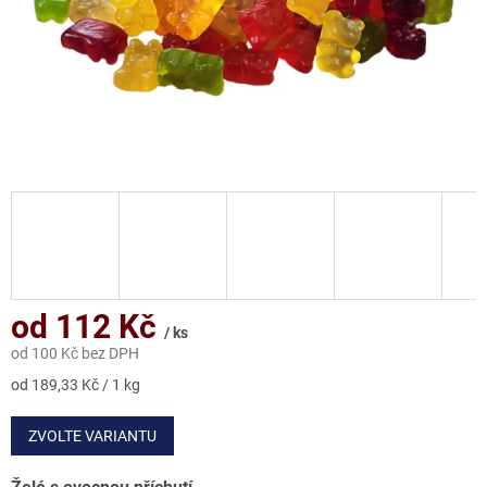
od
112 Kč
/ ks
od
100 Kč
bez DPH
Měrná
od 189,33 Kč / 1 kg
cena:
ZVOLTE VARIANTU