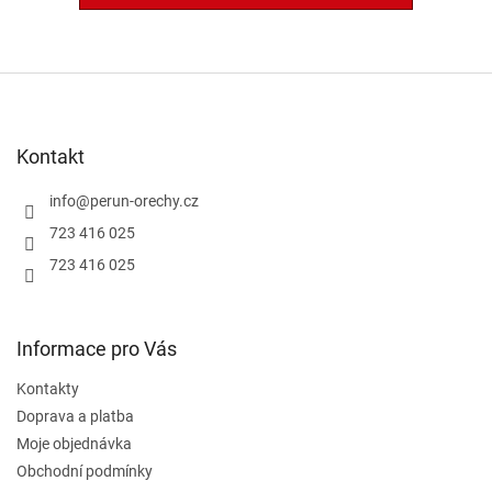
Z
á
p
a
Kontakt
t
í
info
@
perun-orechy.cz
723 416 025
723 416 025
Informace pro Vás
Kontakty
Doprava a platba
Moje objednávka
Obchodní podmínky