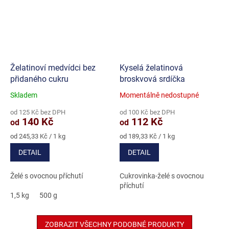
Želatinoví medvídci bez
Kyselá želatinová
přidaného cukru
broskvová srdíčka
Skladem
Momentálně nedostupné
Průměrné
Průměrné
hodnocení
hodnocení
od 125 Kč bez DPH
od 100 Kč bez DPH
produktu
produktu
140 Kč
112 Kč
od
od
je
je
5,0
5,0
Měrná
Měrná
od 245,33 Kč / 1 kg
od 189,33 Kč / 1 kg
cena:
cena:
z
z
DETAIL
DETAIL
5
5
hvězdiček.
hvězdiček.
Želé s ovocnou příchutí
Cukrovinka-želé s ovocnou
příchutí
1,5 kg
500 g
ZOBRAZIT VŠECHNY PODOBNÉ PRODUKTY