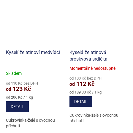
Kyselí želatinoví medvídci
Kyselá želatinová
broskvová srdíčka
Momentálně nedostupné
Průměrné
Skladem
hodnocení
od 100 Kč bez DPH
produktu
112 Kč
od 110 Kč bez DPH
od
je
123 Kč
od
5,0
Měrná
od 189,33 Kč / 1 kg
Měrná
cena:
z
od 206 Kč / 1 kg
DETAIL
cena:
5
DETAIL
hvězdiček.
Cukrovinka-želé s ovocnou
Cukrovinka-želé s ovocnou
příchutí
příchutí