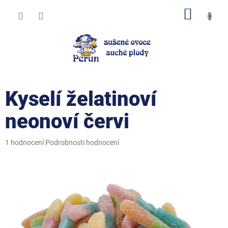
Přejít
NÁKUP
na
obsah
KOŠÍK
Kyselí želatinoví
neonoví červi
Průměrné
1 hodnocení
Podrobnosti hodnocení
hodnocení
produktu
je
5,0
z
5
hvězdiček.