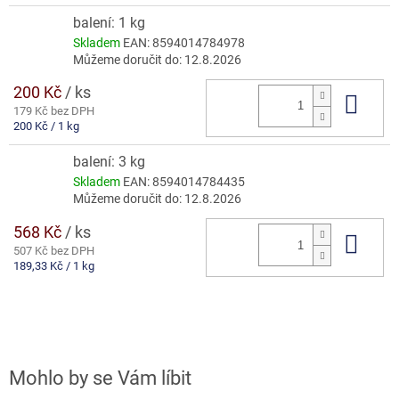
cena:
balení: 1 kg
Skladem
EAN:
8594014784978
Můžeme doručit do:
12.8.2026
200 Kč
/ ks
Do 
179 Kč bez DPH
Měrná
200 Kč / 1 kg
cena:
balení: 3 kg
Skladem
EAN:
8594014784435
Můžeme doručit do:
12.8.2026
568 Kč
/ ks
Do 
507 Kč bez DPH
Měrná
189,33 Kč / 1 kg
cena: