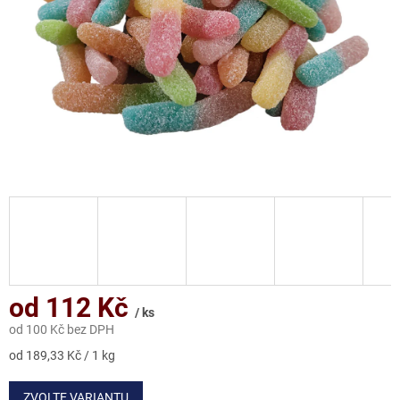
od
112 Kč
/ ks
od
100 Kč
bez DPH
Měrná
od 189,33 Kč / 1 kg
cena:
ZVOLTE VARIANTU