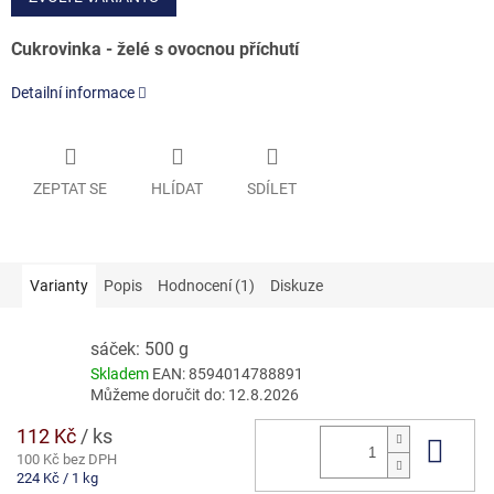
Cukrovinka - želé s ovocnou příchutí
Detailní informace
ZEPTAT SE
HLÍDAT
SDÍLET
Varianty
Popis
Hodnocení (1)
Diskuze
sáček: 500 g
Skladem
EAN:
8594014788891
Můžeme doručit do:
12.8.2026
112 Kč
/ ks
Do 
100 Kč bez DPH
Měrná
224 Kč / 1 kg