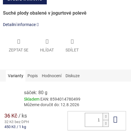
Suché plody obalené v jogurtové polevě
Detailní informace
ZEPTAT SE
HLÍDAT
SDÍLET
Varianty
Popis
Hodnocení
Diskuze
sáček: 80 g
Skladem
EAN:
8594014780499
Můžeme doručit do:
12.8.2026
36 Kč
/ ks
Do 
32 Kč bez DPH
Měrná
450 Kč / 1 kg