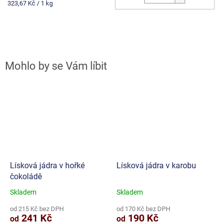
Měrná
323,67 Kč / 1 kg
cena:
Lísková jádra v hořké
Lísková jádra v karobu
čokoládě
Skladem
Skladem
Průměrné
Průměrné
hodnocení
hodnocení
od 215 Kč bez DPH
od 170 Kč bez DPH
produktu
produktu
241 Kč
190 Kč
od
od
je
je