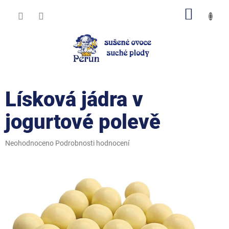
Přejít
NÁKUP
na
obsah
KOŠÍK
Lísková jádra v
jogurtové polevě
Průměrné
Neohodnoceno
Podrobnosti hodnocení
hodnocení
produktu
je
0,0
z
5
hvězdiček.