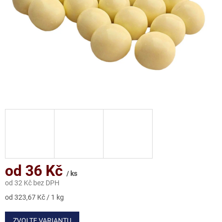
od
36 Kč
/ ks
od
32 Kč
bez DPH
Měrná
od 323,67 Kč / 1 kg
cena:
ZVOLTE VARIANTU