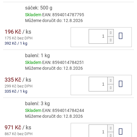
cena:
sáček: 500 g
Skladem
EAN:
8594014787795
Můžeme doručit do:
12.8.2026
196 Kč
/ ks
Do 
175 Kč bez DPH
Měrná
392 Kč / 1 kg
cena:
balení: 1 kg
Skladem
EAN:
8594014784251
Můžeme doručit do:
12.8.2026
335 Kč
/ ks
Do 
299 Kč bez DPH
Měrná
335 Kč / 1 kg
cena:
balení: 3 kg
Skladem
EAN:
8594014784244
Můžeme doručit do:
12.8.2026
971 Kč
/ ks
Do 
867 Kč bez DPH