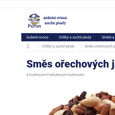
Přejít
na
obsah
Sušené ovoce
Oříšky a suché plody
Směsi a 
Domů
Oříšky a suché plody
Směs ořechových j
Směs ořechových j
Průměrné
6 hodnocení
Podrobnosti hodnocení
hodnocení
produktu
je
5,0
z
5
hvězdiček.