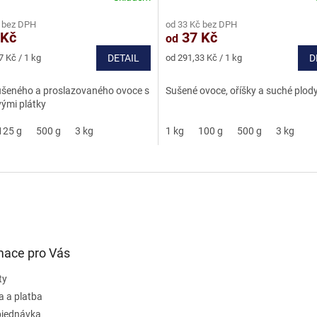
ní
hodnocení
 bez DPH
od 33 Kč bez DPH
u
produktu
 Kč
37 Kč
od
je
4,7
Měrná
7 Kč / 1 kg
DETAIL
od 291,33 Kč / 1 kg
D
z
cena:
5
šeného a proslazovaného ovoce s
Sušené ovoce, oříšky a suché plod
ek.
hvězdiček.
ými plátky
125 g
500 g
3 kg
1 kg
100 g
500 g
3 kg
mace pro Vás
ty
a a platba
bjednávka