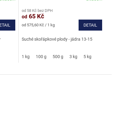
hodnocení
od 58 Kč bez DPH
produktu
65 Kč
od
je
5,0
Měrná
ETAIL
od 575,60 Kč / 1 kg
DETAIL
z
cena:
5
y
Suché skořápkové plody - jádra 13-15
hvězdiček.
1 kg
100 g
500 g
3 kg
5 kg