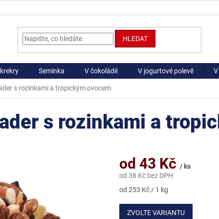
HLEDAT
krekry
Semínka
V čokoládě
V jogurtové polevě
V
ader s rozinkami a tropickým ovocem
ader s rozinkami a trop
od
43 Kč
/ ks
od
38 Kč
bez DPH
Měrná
od 253 Kč / 1 kg
cena:
ZVOLTE VARIANTU