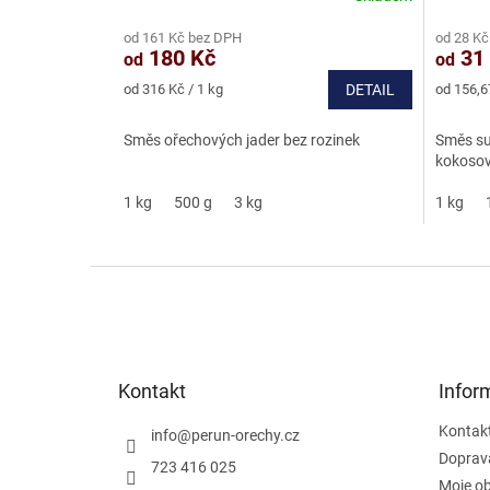
hodnocení
hodnoce
od 161 Kč bez DPH
od 28 Kč
produktu
produkt
180 Kč
31
od
od
je
je
4,7
4,3
Měrná
Měrná
od 316 Kč / 1 kg
DETAIL
od 156,6
z
z
cena:
cena:
5
5
Směs ořechových jader bez rozinek
Směs su
hvězdiček.
hvězdič
kokosov
1 kg
500 g
3 kg
1 kg
Z
á
p
a
t
Kontakt
Infor
í
Kontak
info
@
perun-orechy.cz
Doprav
723 416 025
Moje o