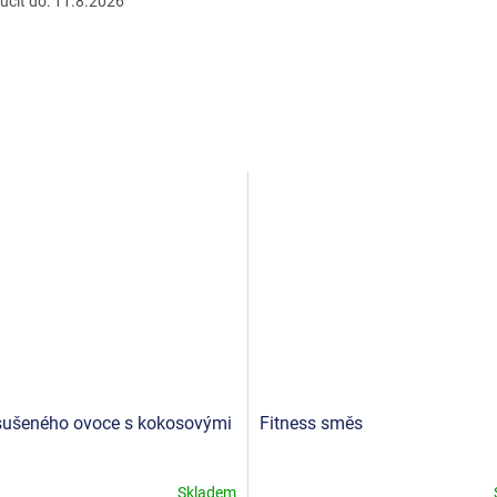
čit do:
11.8.2026
ušeného ovoce s kokosovými
Fitness směs
Skladem
né
Průměrné