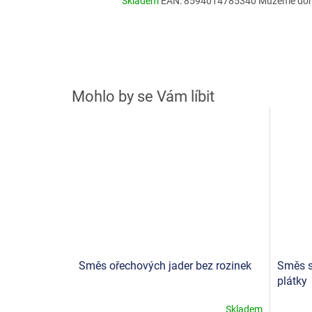
Skladem
EAN:
8594014785340
Můžeme doru
Směs ořechových jader bez rozinek
Směs s
plátky
Skladem
Průměrné
Průměr