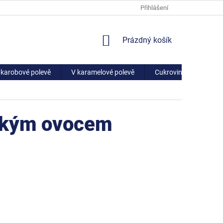
Přihlášení
NÁKUPNÍ
Prázdný košík
KOŠÍK
 karobové polevě
V karamelové polevě
Cukrovinky
Sáčk
ickým ovocem