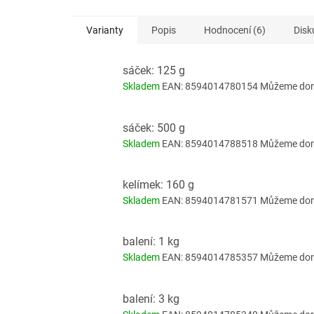
Varianty
Popis
Hodnocení (6)
Disk
sáček: 125 g
Skladem
EAN:
8594014780154
Můžeme doru
sáček: 500 g
Skladem
EAN:
8594014788518
Můžeme doru
kelímek: 160 g
Skladem
EAN:
8594014781571
Můžeme doru
balení: 1 kg
Skladem
EAN:
8594014785357
Můžeme doru
balení: 3 kg