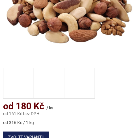
od
180 Kč
/ ks
od
161 Kč
bez DPH
Měrná
od 316 Kč / 1 kg
cena:
ZVOLTE VARIANTU