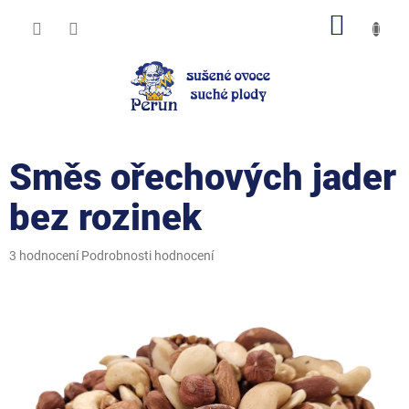
Přejít
NÁKUP
na
obsah
KOŠÍK
Směs ořechových jader
bez rozinek
Průměrné
3 hodnocení
Podrobnosti hodnocení
hodnocení
produktu
je
4,7
z
5
hvězdiček.