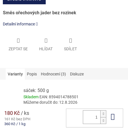
Směs ořechových jader bez rozinek
Detailní informace
ZEPTAT SE
HLÍDAT
SDÍLET
Varianty
Popis
Hodnocení (3)
Diskuze
sáček: 500 g
Skladem
EAN:
8594014788501
Můžeme doručit do:
12.8.2026
180 Kč
/ ks
Do 
161 Kč bez DPH
Měrná
360 Kč / 1 kg