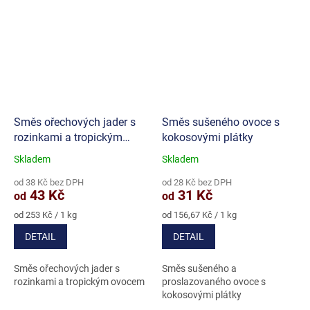
Směs ořechových jader s
Směs sušeného ovoce s
rozinkami a tropickým
kokosovými plátky
ovocem
Skladem
Skladem
Průměrné
Průměrné
hodnocení
hodnocení
od 38 Kč bez DPH
od 28 Kč bez DPH
produktu
produktu
43 Kč
31 Kč
od
od
je
je
5,0
4,3
Měrná
Měrná
od 253 Kč / 1 kg
od 156,67 Kč / 1 kg
cena:
cena:
z
z
DETAIL
DETAIL
5
5
hvězdiček.
hvězdiček.
Směs ořechových jader s
Směs sušeného a
rozinkami a tropickým ovocem
proslazovaného ovoce s
kokosovými plátky