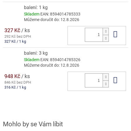
cena:
balení: 1 kg
Skladem
EAN:
8594014785333
Můžeme doručit do:
12.8.2026
327 Kč
/ ks
Do 
292 Kč bez DPH
Měrná
327 Kč / 1 kg
cena:
balení: 3 kg
Skladem
EAN:
8594014785326
Můžeme doručit do:
12.8.2026
948 Kč
/ ks
Do 
846 Kč bez DPH
Měrná
316 Kč / 1 kg
cena: