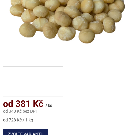
od
381 Kč
/ ks
od
340 Kč
bez DPH
Měrná
od 728 Kč / 1 kg
cena:
ZVOLTE VARIANTU