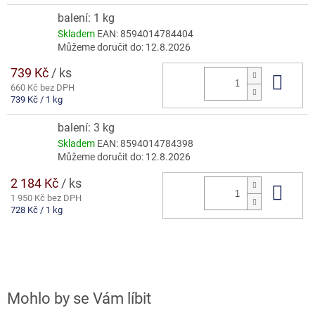
cena:
balení: 1 kg
Skladem
EAN:
8594014784404
Můžeme doručit do:
12.8.2026
739 Kč
/ ks
Do 
660 Kč bez DPH
Měrná
739 Kč / 1 kg
cena:
balení: 3 kg
Skladem
EAN:
8594014784398
Můžeme doručit do:
12.8.2026
2 184 Kč
/ ks
Do 
1 950 Kč bez DPH
Měrná
728 Kč / 1 kg
cena: