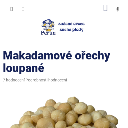
Přejít
NÁKUP
na
obsah
KOŠÍK
Makadamové ořechy
loupané
Průměrné
7 hodnocení
Podrobnosti hodnocení
hodnocení
produktu
je
5,0
z
5
hvězdiček.