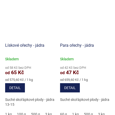
Lískové ořechy - jádra
Para ořechy - jádra
Skladem
Skladem
Průměrné
Průměrné
hodnocení
hodnocení
od 58 Kč bez DPH
od 42 Kč bez DPH
produktu
produktu
65 Kč
47 Kč
od
od
je
je
5,0
4,8
Měrná
Měrná
od 575,60 Kč / 1 kg
od 659,60 Kč / 1 kg
cena:
cena:
z
z
DETAIL
DETAIL
5
5
hvězdiček.
hvězdiček.
Suché skořápkové plody - jádra
Suché skořápkové plody - jádra
13-15
1 kg
100 g
500 g
3 kg
5 kg
60 g
1 kg
500 g
3 kg
5 k