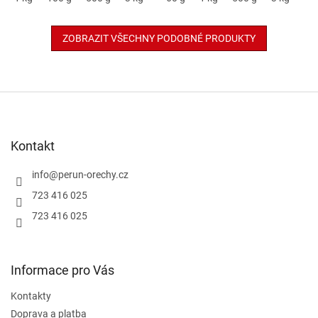
ZOBRAZIT VŠECHNY PODOBNÉ PRODUKTY
Z
á
p
a
Kontakt
t
í
info
@
perun-orechy.cz
723 416 025
723 416 025
Informace pro Vás
Kontakty
Doprava a platba