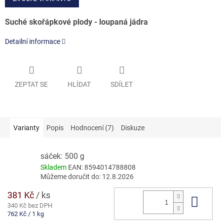
Suché skořápkové plody - loupaná jádra
Detailní informace
ZEPTAT SE
HLÍDAT
SDÍLET
Varianty
Popis
Hodnocení (7)
Diskuze
sáček: 500 g
Skladem
EAN:
8594014788808
Můžeme doručit do:
12.8.2026
381 Kč
/ ks
Do 
340 Kč bez DPH
Měrná
762 Kč / 1 kg