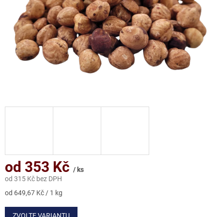
od
353 Kč
/ ks
od
315 Kč
bez DPH
Měrná
od 649,67 Kč / 1 kg
cena:
ZVOLTE VARIANTU