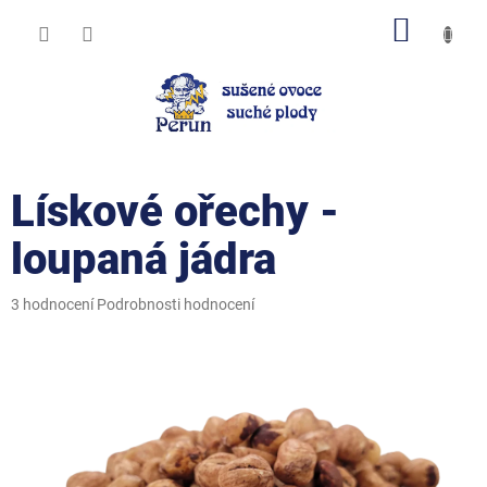
Přejít
NÁKUP
na
obsah
KOŠÍK
Lískové ořechy -
loupaná jádra
Průměrné
3 hodnocení
Podrobnosti hodnocení
hodnocení
produktu
je
4,7
z
5
hvězdiček.