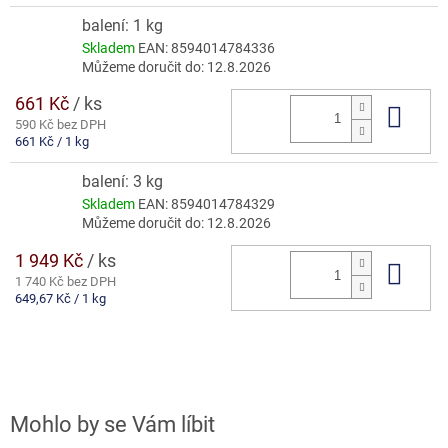
cena:
balení: 1 kg
Skladem
EAN:
8594014784336
Můžeme doručit do:
12.8.2026
661 Kč
/ ks
Do 
590 Kč bez DPH
Měrná
661 Kč / 1 kg
cena:
balení: 3 kg
Skladem
EAN:
8594014784329
Můžeme doručit do:
12.8.2026
1 949 Kč
/ ks
Do 
1 740 Kč bez DPH
Měrná
649,67 Kč / 1 kg
cena: