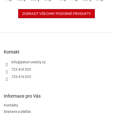
ZOBRAZIT VŠECHNY PODOBNÉ PRODUKTY
Z
á
p
a
Kontakt
t
í
info
@
perun-orechy.cz
723 416 025
723 416 025
Informace pro Vás
Kontakty
Doprava a platba