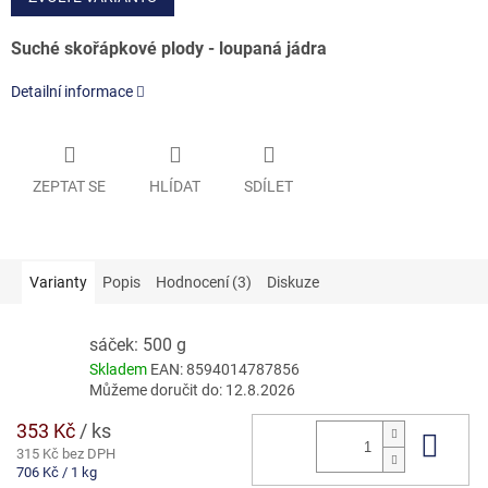
Suché skořápkové plody - loupaná jádra
Detailní informace
ZEPTAT SE
HLÍDAT
SDÍLET
Varianty
Popis
Hodnocení (3)
Diskuze
sáček: 500 g
Skladem
EAN:
8594014787856
Můžeme doručit do:
12.8.2026
353 Kč
/ ks
Do 
315 Kč bez DPH
Měrná
706 Kč / 1 kg