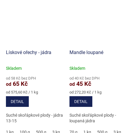
Lískové ořechy - jádra
Mandle loupané
Skladem
Skladem
Průměrné
Průměrné
hodnocení
hodnocení
od 58 Kč bez DPH
od 40 Kč bez DPH
produktu
produktu
65 Kč
45 Kč
od
od
je
je
5,0
5,0
Měrná
Měrná
od 575,60 Kč / 1 kg
od 272,20 Kč / 1 kg
cena:
cena:
z
z
DETAIL
DETAIL
5
5
hvězdiček.
hvězdiček.
Suché skořápkové plody - jádra
Suché skořápkové plody -
13-15
loupaná jádra
1 kg
100 g
500 g
3 kg
5 kg
70 g
1 kg
500 g
3 kg
5 k