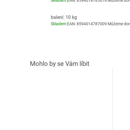
Skladem
EAN:
8594014785074
Můžeme doru
balení: 10 kg
Skladem
EAN:
8594014787009
Můžeme doru