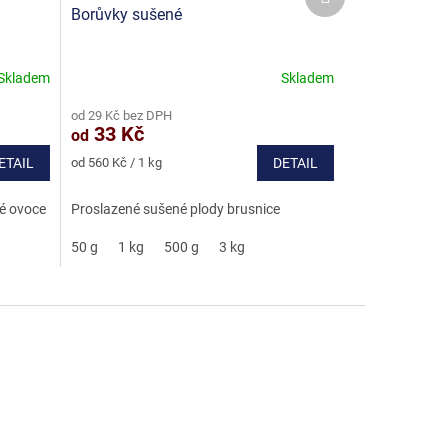
produkt
Borůvky sušené
Skladem
Skladem
Průměrné
hodnocení
od 29 Kč bez DPH
produktu
33 Kč
od
je
5,0
Měrná
ETAIL
od 560 Kč / 1 kg
DETAIL
z
cena:
5
é ovoce
Proslazené sušené plody brusnice
hvězdiček.
50 g
1 kg
500 g
3 kg