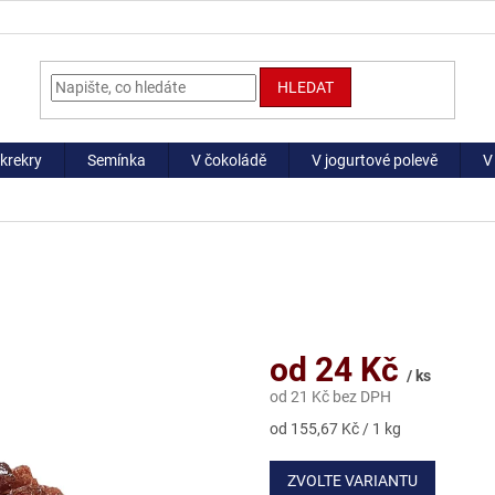
HLEDAT
krekry
Semínka
V čokoládě
V jogurtové polevě
V
od
24 Kč
/ ks
od
21 Kč
bez DPH
Měrná
od 155,67 Kč / 1 kg
cena:
ZVOLTE VARIANTU