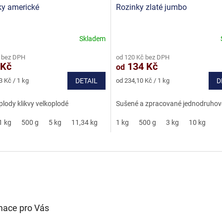
ky americké
Rozinky zlaté jumbo
Skladem
né
Průměrné
ní
hodnocení
 bez DPH
od 120 Kč bez DPH
u
produktu
 Kč
134 Kč
od
je
5,0
Měrná
3 Kč / 1 kg
DETAIL
od 234,10 Kč / 1 kg
D
z
cena:
5
lody klikvy velkoplodé
Sušené a zpracované jednodruhov
ek.
hvězdiček.
1 kg
500 g
5 kg
11,34 kg
1 kg
500 g
3 kg
10 kg
mace pro Vás