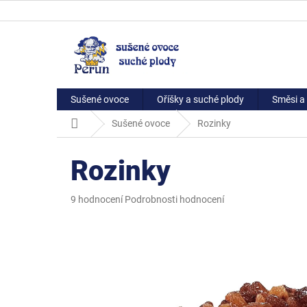
Přejít
na
obsah
Sušené ovoce
Oříšky a suché plody
Směsi a 
Domů
Sušené ovoce
Rozinky
Rozinky
Průměrné
9 hodnocení
Podrobnosti hodnocení
hodnocení
produktu
je
5,0
z
5
hvězdiček.