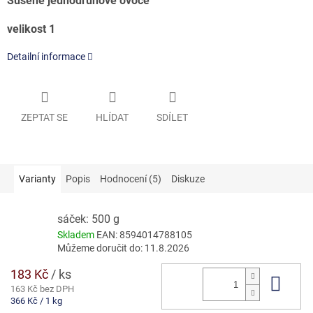
Sušené jednodruhové ovoce
velikost 1
Detailní informace
ZEPTAT SE
HLÍDAT
SDÍLET
Varianty
Popis
Hodnocení (5)
Diskuze
sáček: 500 g
Skladem
EAN:
8594014788105
Můžeme doručit do:
11.8.2026
183 Kč
/ ks
Do 
163 Kč bez DPH
Měrná
366 Kč / 1 kg
cena: