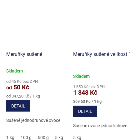
Meruňky sušené
Meruňky sušené velikost 1
Skladem
Průměrné
Skladem
hodnocení
od 45 Kč bez DPH
produktu
50 Kč
1 650 Kč bez DPH
od
je
1 848 Kč
5,0
Měrná
od 347,20 Kč / 1 kg
cena:
Měrná
z
369,60 Kč / 1 kg
DETAIL
cena:
5
DETAIL
hvězdiček.
Sušené jednodruhové ovoce
Sušené ovoce jednodruhové
1 kg
100 g
500 g
5 kg
5 kg