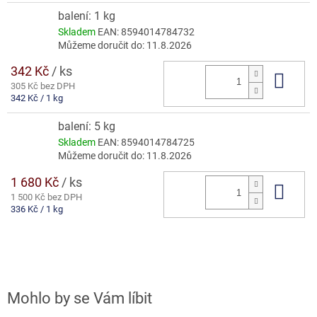
balení: 1 kg
Skladem
EAN:
8594014784732
Můžeme doručit do:
11.8.2026
342 Kč
/ ks
Do 
305 Kč bez DPH
Měrná
342 Kč / 1 kg
cena:
balení: 5 kg
Skladem
EAN:
8594014784725
Můžeme doručit do:
11.8.2026
1 680 Kč
/ ks
Do 
1 500 Kč bez DPH
Měrná
336 Kč / 1 kg
cena: