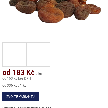
od
183 Kč
/ ks
od
163 Kč
bez DPH
Měrná
od 336 Kč / 1 kg
cena:
ZVOLTE VARIANTU