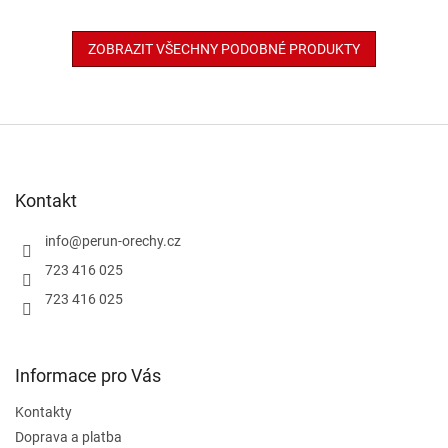
ZOBRAZIT VŠECHNY PODOBNÉ PRODUKTY
Z
á
p
a
Kontakt
t
í
info
@
perun-orechy.cz
723 416 025
723 416 025
Informace pro Vás
Kontakty
Doprava a platba