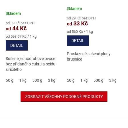
Skladem
Průměrné
Skladem
hodnocení
od 29 Kč bez DPH
produktu
33 Kč
od 39 Kč bez DPH
od
je
44 Kč
od
5,0
Měrná
od 560 Kč / 1 kg
Měrná
cena:
z
od 593,67 Kč / 1 kg
DETAIL
cena:
5
DETAIL
hvězdiček.
Proslazené sušené plody
Sušené jednodruhové ovoce
brusnice
bez přidaného cukru a oxidu
siřičitého
50 g
1 kg
500 g
3 kg
50 g
1 kg
500 g
3 kg
ZOBRAZIT VŠECHNY PODOBNÉ PRODUKTY
Z
á