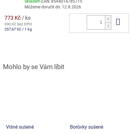
Skladem
EAN:
8594014785715
Můžeme doručit do:
12.8.2026
773 Kč
/ ks
Do 
690 Kč bez DPH
Měrná
257,67 Kč / 1 kg
cena:
Višně sušené
Borůvky sušené