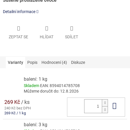
Sušené proslazené ovoce
Detailní informace
ZEPTAT SE
HLÍDAT
SDÍLET
Varianty
Popis
Hodnocení (4)
Diskuze
balení: 1 kg
Skladem
EAN:
8594014785708
Můžeme doručit do:
12.8.2026
269 Kč
/ ks
Do 
240 Kč bez DPH
Měrná
269 Kč / 1 kg
cena:
balení: 3 kg