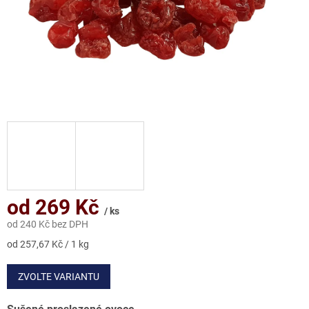
od
269 Kč
/ ks
od
240 Kč
bez DPH
Měrná
od 257,67 Kč / 1 kg
cena:
ZVOLTE VARIANTU