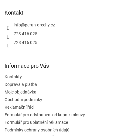
p
a
Kontakt
t
í
info
@
perun-orechy.cz
723 416 025
723 416 025
Informace pro Vás
Kontakty
Doprava a platba
Moje objednávka
Obchodní podmínky
Reklamační řád
Formulář pro odstoupení od kupní smlouvy
Formulář pro uplatnění reklamace
Podmínky ochrany osobních údajů