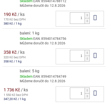
Skladem
EAN:
8594014788112
Můžeme doručit do:
12.8.2026
190 Kč
/ ks
Do 
170 Kč bez DPH
Měrná
380 Kč / 1 kg
cena:
balení: 1 kg
Skladem
EAN:
8594014784756
Můžeme doručit do:
12.8.2026
358 Kč
/ ks
Do 
320 Kč bez DPH
Měrná
358 Kč / 1 kg
cena:
balení: 5 kg
Skladem
EAN:
8594014784749
Můžeme doručit do:
12.8.2026
1 736 Kč
/ ks
Do 
1 550 Kč bez DPH
Měrná
347,20 Kč / 1 kg
cena: