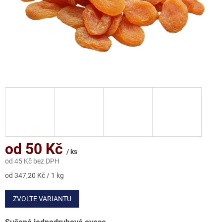
od
50 Kč
/ ks
od
45 Kč
bez DPH
Měrná
od 347,20 Kč / 1 kg
cena:
ZVOLTE VARIANTU