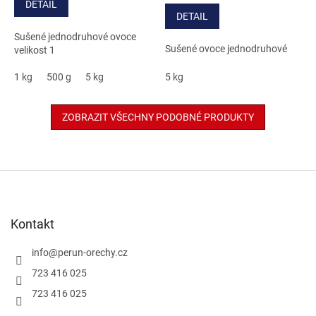
DETAIL
cena:
5
DETAIL
hvězdiček.
Sušené jednodruhové ovoce
Sušené ovoce jednodruhové
velikost 1
1 kg
500 g
5 kg
5 kg
ZOBRAZIT VŠECHNY PODOBNÉ PRODUKTY
Z
á
p
a
Kontakt
t
í
info
@
perun-orechy.cz
723 416 025
723 416 025