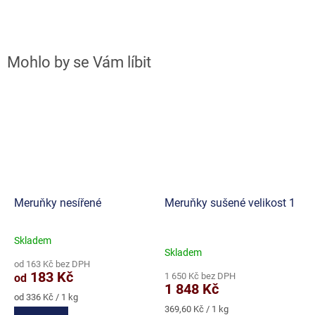
Meruňky nesířené
Meruňky sušené velikost 1
Skladem
Průměrné
Skladem
hodnocení
od 163 Kč bez DPH
produktu
183 Kč
1 650 Kč bez DPH
od
je
1 848 Kč
5,0
Měrná
od 336 Kč / 1 kg
cena:
Měrná
z
369,60 Kč / 1 kg