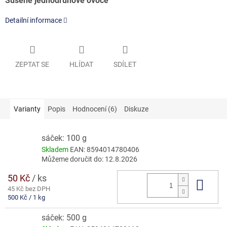
Sušené jednodruhové ovoce
Detailní informace
ZEPTAT SE
HLÍDAT
SDÍLET
Varianty
Popis
Hodnocení (6)
Diskuze
sáček: 100 g
Skladem
EAN:
8594014780406
Můžeme doručit do:
12.8.2026
50 Kč
/ ks
Do 
45 Kč bez DPH
Měrná
500 Kč / 1 kg
cena:
sáček: 500 g