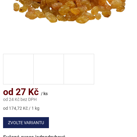
od
27 Kč
/ ks
od
24 Kč
bez DPH
Měrná
od 174,72 Kč / 1 kg
cena:
ZVOLTE VARIANTU