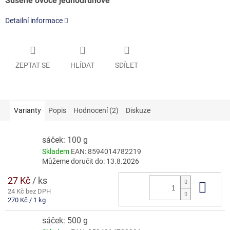
Sušené ovoce jednodruhové
Detailní informace
ZEPTAT SE
HLÍDAT
SDÍLET
Varianty
Popis
Hodnocení (2)
Diskuze
sáček: 100 g
Skladem
EAN:
8594014782219
Můžeme doručit do:
13.8.2026
27 Kč
/ ks
Do 
24 Kč bez DPH
Měrná
270 Kč / 1 kg
cena:
sáček: 500 g