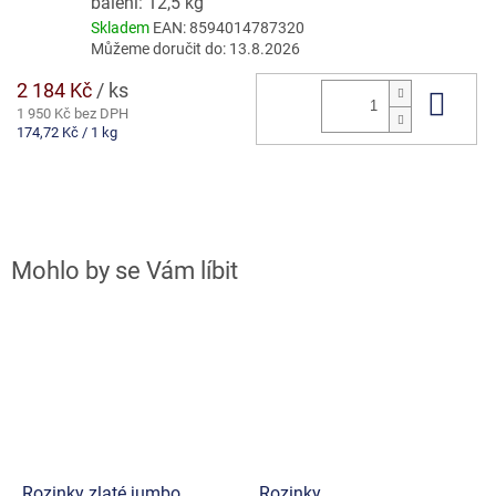
balení: 12,5 kg
Skladem
EAN:
8594014787320
Můžeme doručit do:
13.8.2026
2 184 Kč
/ ks
Do 
1 950 Kč bez DPH
Měrná
174,72 Kč / 1 kg
cena:
Rozinky zlaté jumbo
Rozinky