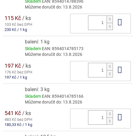
Skladem
EAN:
8594014788396
Můžeme doručit do:
13.8.2026
115 Kč
/ ks
Do 
103 Kč bez DPH
Měrná
230 Kč / 1 kg
cena:
balení: 1 kg
Skladem
EAN:
8594014785173
Můžeme doručit do:
13.8.2026
197 Kč
/ ks
Do 
176 Kč bez DPH
Měrná
197 Kč / 1 kg
cena:
balení: 3 kg
Skladem
EAN:
8594014785166
Můžeme doručit do:
13.8.2026
541 Kč
/ ks
Do 
483 Kč bez DPH
Měrná
180,33 Kč / 1 kg
cena: