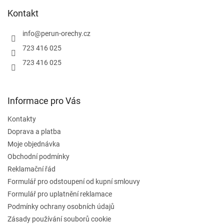
p
a
Kontakt
t
í
info
@
perun-orechy.cz
723 416 025
723 416 025
Informace pro Vás
Kontakty
Doprava a platba
Moje objednávka
Obchodní podmínky
Reklamační řád
Formulář pro odstoupení od kupní smlouvy
Formulář pro uplatnění reklamace
Podmínky ochrany osobních údajů
Zásady používání souborů cookie