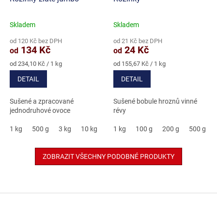
Skladem
Skladem
Průměrné
Průměrné
hodnocení
hodnocení
od 120 Kč bez DPH
od 21 Kč bez DPH
produktu
produktu
134 Kč
24 Kč
od
od
je
je
5,0
5,0
Měrná
Měrná
od 234,10 Kč / 1 kg
od 155,67 Kč / 1 kg
cena:
cena:
z
z
DETAIL
DETAIL
5
5
hvězdiček.
hvězdiček.
Sušené a zpracované
Sušené bobule hroznů vinné
jednodruhové ovoce
révy
1 kg
500 g
3 kg
10 kg
1 kg
100 g
200 g
500 g
ZOBRAZIT VŠECHNY PODOBNÉ PRODUKTY
Z
á