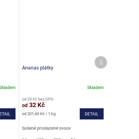
Další
produkt
Ananas plátky
Skladem
Skladem
Průměrné
hodnocení
od 29 Kč bez DPH
produktu
32 Kč
od
je
4,6
Měrná
ETAIL
od 201,60 Kč / 1 kg
DETAIL
z
cena:
5
Sušené proslazené ovoce
hvězdiček.