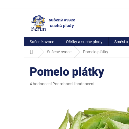
Přejít
na
obsah
Sušené ovoce
Oříšky a suché plody
Směsi a 
Domů
Sušené ovoce
Pomelo plátky
Pomelo plátky
Průměrné
4 hodnocení
Podrobnosti hodnocení
hodnocení
produktu
je
5,0
z
5
hvězdiček.