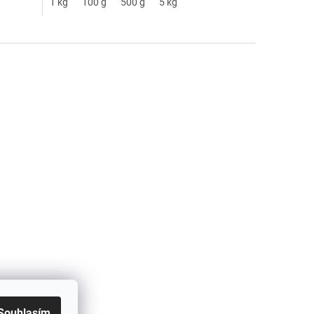
1 kg
100 g
500 g
5 kg
Souhlasím