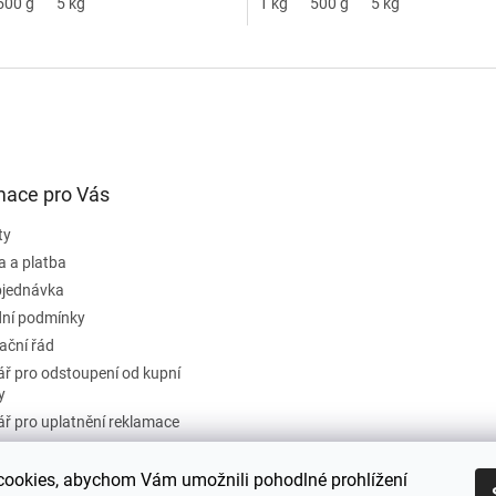
500 g
5 kg
1 kg
500 g
5 kg
mace pro Vás
ty
a a platba
bjednávka
ní podmínky
ační řád
ř pro odstoupení od kupní
y
ř pro uplatnění reklamace
ky ochrany osobních údajů
používání souborů cookie
ookies, abychom Vám umožnili pohodlné prohlížení