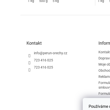
1 kg
500 g
5 kg
1 kg
Z
á
p
a
t
Kontakt
Infor
í
Kontak
info
@
perun-orechy.cz
Doprav
723 416 025
Moje o
723 416 025
Obchod
Reklam
Formulá
smlouv
Formulá
Podmín
Zásady 
Používáme c