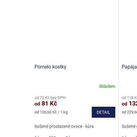
Pomelo kostky
Papája
Skladem
Průměrné
Průměr
hodnocení
hodnoce
od 72 Kč bez DPH
od 118 
produktu
produkt
81 Kč
13
od
od
je
je
5,0
4,7
Měrná
Měrná
od 126,60 Kč / 1 kg
DETAIL
od 229,6
z
z
cena:
cena:
5
5
Sušené proslazené ovoce - kůra
Sušené 
hvězdiček.
hvězdič