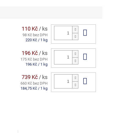
110 Kč
/ ks
Do košíku
98 Kč bez DPH
Měrná
220 Kč / 1 kg
cena:
196 Kč
/ ks
Do košíku
175 Kč bez DPH
Měrná
196 Kč / 1 kg
cena:
739 Kč
/ ks
Do košíku
660 Kč bez DPH
Měrná
184,75 Kč / 1 kg
cena: