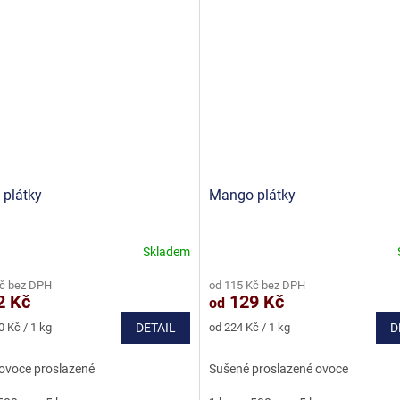
 plátky
Mango plátky
Skladem
né
Průměrné
ní
hodnocení
Kč bez DPH
od 115 Kč bez DPH
u
produktu
2 Kč
129 Kč
od
je
4,5
Měrná
0 Kč / 1 kg
DETAIL
od 224 Kč / 1 kg
D
z
cena:
5
ovoce proslazené
Sušené proslazené ovoce
ek.
hvězdiček.