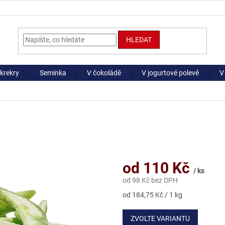
HLEDAT
krekry
Semínka
V čokoládě
V jogurtové polevě
V
od
110 Kč
/ ks
od
98 Kč
bez DPH
Měrná
od 184,75 Kč / 1 kg
cena:
ZVOLTE VARIANTU