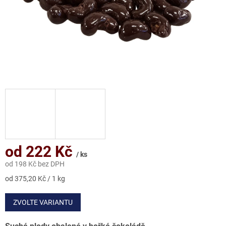
od
222 Kč
/ ks
od
198 Kč
bez DPH
Měrná
od 375,20 Kč / 1 kg
cena:
ZVOLTE VARIANTU