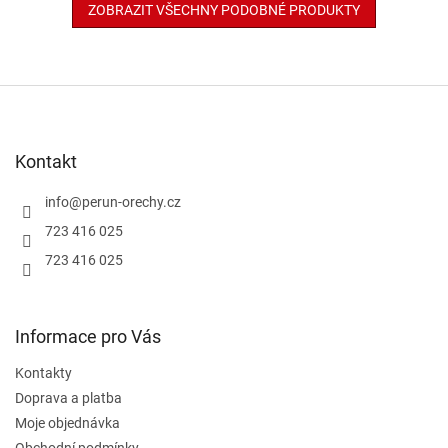
ZOBRAZIT VŠECHNY PODOBNÉ PRODUKTY
Z
á
p
a
Kontakt
t
í
info
@
perun-orechy.cz
723 416 025
723 416 025
Informace pro Vás
Kontakty
Doprava a platba
Moje objednávka
Obchodní podmínky