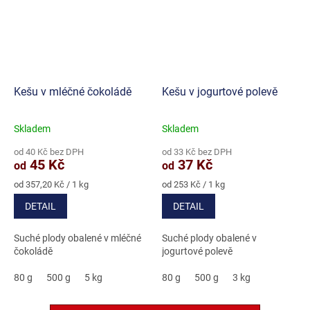
Kešu v mléčné čokoládě
Kešu v jogurtové polevě
Skladem
Skladem
Průměrné
Průměrné
hodnocení
hodnocení
od 40 Kč bez DPH
od 33 Kč bez DPH
produktu
produktu
45 Kč
37 Kč
od
od
je
je
4,7
5,0
Měrná
Měrná
od 357,20 Kč / 1 kg
od 253 Kč / 1 kg
cena:
cena:
z
z
DETAIL
DETAIL
5
5
hvězdiček.
hvězdiček.
Suché plody obalené v mléčné
Suché plody obalené v
čokoládě
jogurtové polevě
80 g
500 g
5 kg
80 g
500 g
3 kg