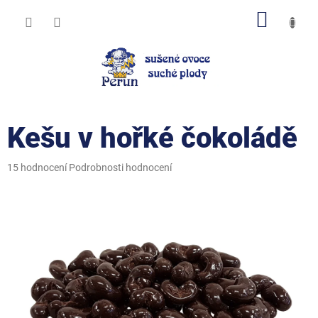
Přejít
NÁKUP
na
obsah
KOŠÍK
Kešu v hořké čokoládě
Průměrné
15 hodnocení
Podrobnosti hodnocení
hodnocení
produktu
je
5,0
z
5
hvězdiček.