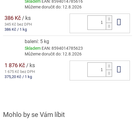
Skladem
EAN:
8594014785616
Můžeme doručit do:
12.8.2026
386 Kč
/ ks
Do 
345 Kč bez DPH
Měrná
386 Kč / 1 kg
cena:
balení: 5 kg
Skladem
EAN:
8594014785623
Můžeme doručit do:
12.8.2026
1 876 Kč
/ ks
Do 
1 675 Kč bez DPH
Měrná
375,20 Kč / 1 kg
cena: