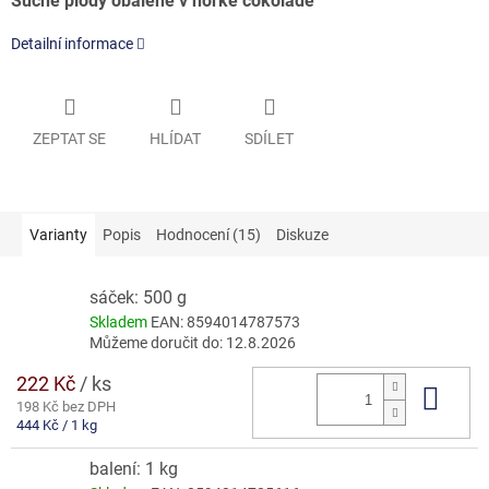
Suché plody obalené v hořké čokoládě
Detailní informace
ZEPTAT SE
HLÍDAT
SDÍLET
Varianty
Popis
Hodnocení (15)
Diskuze
sáček: 500 g
Skladem
EAN:
8594014787573
Můžeme doručit do:
12.8.2026
222 Kč
/ ks
Do 
198 Kč bez DPH
Měrná
444 Kč / 1 kg
cena:
balení: 1 kg