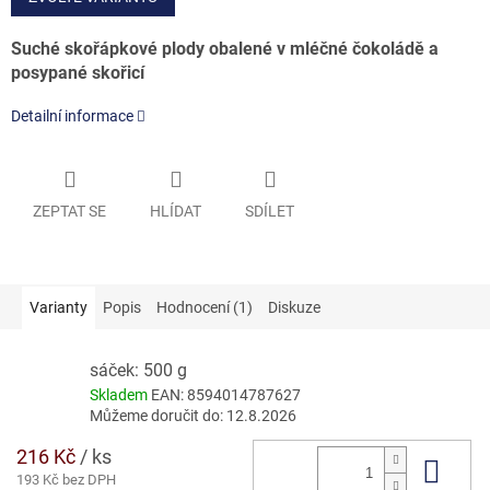
Suché skořápkové plody obalené v mléčné čokoládě a
posypané skořicí
Detailní informace
ZEPTAT SE
HLÍDAT
SDÍLET
Varianty
Popis
Hodnocení (1)
Diskuze
sáček: 500 g
Skladem
EAN:
8594014787627
Můžeme doručit do:
12.8.2026
216 Kč
/ ks
Do 
193 Kč bez DPH