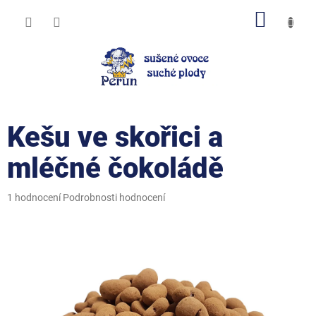
Přejít
NÁKUP
na
obsah
KOŠÍK
Kešu ve skořici a
mléčné čokoládě
Průměrné
1 hodnocení
Podrobnosti hodnocení
hodnocení
produktu
je
5,0
z
5
hvězdiček.