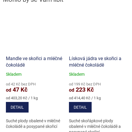
Mandle ve skořici a mléčné
Lísková jádra ve skořici a
čokoládě
mléčné čokoládě
Skladem
Skladem
Průměrné
Průměrné
hodnocení
hodnocení
od 42 Kč bez DPH
od 199 Kč bez DPH
produktu
produktu
47 Kč
223 Kč
od
od
je
je
4,8
5,0
Měrná
Měrná
od 403,20 Kč / 1 kg
od 414,40 Kč / 1 kg
cena:
cena:
z
z
DETAIL
DETAIL
5
5
hvězdiček.
hvězdiček.
Suché plody obalené v mléčné
Suché skořápkové plody
čokoládě a posypané skořicí
obalené v mléčné čokoládě a
posypané skořicí