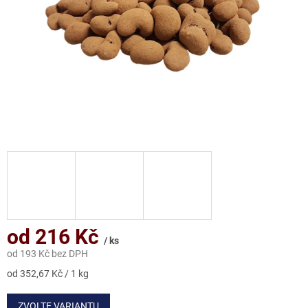
od
216 Kč
/ ks
od
193 Kč
bez DPH
Měrná
od 352,67 Kč / 1 kg
cena:
ZVOLTE VARIANTU