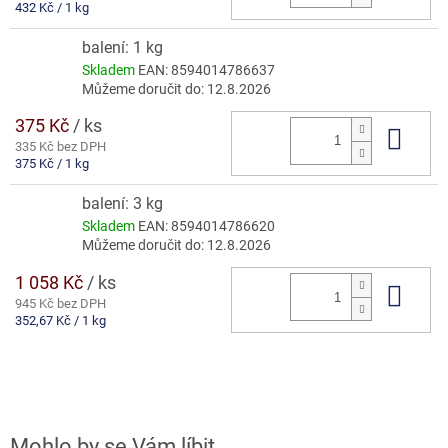
Měrná
432 Kč / 1 kg
cena:
balení: 1 kg
Skladem
EAN:
8594014786637
Můžeme doručit do:
12.8.2026
375 Kč
/ ks
Do 
335 Kč bez DPH
Měrná
375 Kč / 1 kg
cena:
balení: 3 kg
Skladem
EAN:
8594014786620
Můžeme doručit do:
12.8.2026
1 058 Kč
/ ks
Do 
945 Kč bez DPH
Měrná
352,67 Kč / 1 kg
cena: