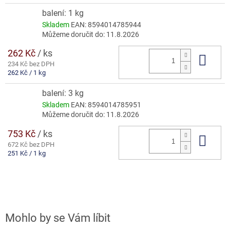
cena:
balení: 1 kg
Skladem
EAN:
8594014785944
Můžeme doručit do:
11.8.2026
262 Kč
/ ks
Do 
234 Kč bez DPH
Měrná
262 Kč / 1 kg
cena:
balení: 3 kg
Skladem
EAN:
8594014785951
Můžeme doručit do:
11.8.2026
753 Kč
/ ks
Do 
672 Kč bez DPH
Měrná
251 Kč / 1 kg
cena: