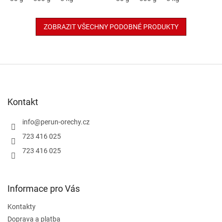
ZOBRAZIT VŠECHNY PODOBNÉ PRODUKTY
Z
á
p
a
Kontakt
t
í
info
@
perun-orechy.cz
723 416 025
723 416 025
Informace pro Vás
Kontakty
Doprava a platba