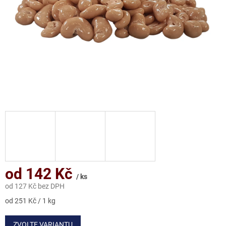
od
142 Kč
/ ks
od
127 Kč
bez DPH
Měrná
od 251 Kč / 1 kg
cena:
ZVOLTE VARIANTU