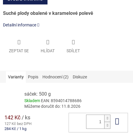
Suché plody obalené v karamelové polevě
Detailní informace
ZEPTAT SE
HLÍDAT
SDÍLET
Varianty
Popis
Hodnocení (2)
Diskuze
sáček: 500 g
Skladem
EAN:
8594014788686
Můžeme doručit do:
11.8.2026
142 Kč
/ ks
Do 
127 Kč bez DPH
Měrná
284 Kč / 1 kg