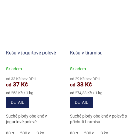
Kešu v jogurtové polevě
Kešu v tiramisu
Skladem
Skladem
Průměrné
Průměrné
hodnocení
hodnocení
od 33 Kč bez DPH
od 29 Kč bez DPH
produktu
produktu
37 Kč
33 Kč
od
od
je
je
5,0
5,0
Měrná
Měrná
od 253 Kč / 1 kg
od 274,33 Kč / 1 kg
cena:
cena:
z
z
DETAIL
DETAIL
5
5
hvězdiček.
hvězdiček.
Suché plody obalené v
Suché plody obalené v polevě s
jogurtové polevě
příchutí tiramisu
80 g
500 g
3 kg
80 g
500 g
3 kg