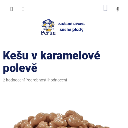
Přejít
NÁKUP
na
obsah
KOŠÍK
Kešu v karamelové
polevě
Průměrné
2 hodnocení
Podrobnosti hodnocení
hodnocení
produktu
je
4,5
z
5
hvězdiček.