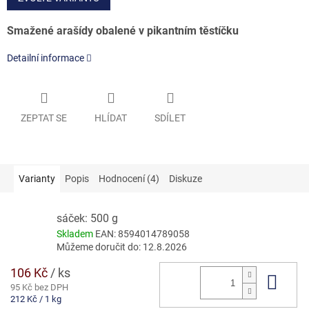
Smažené arašídy obalené v pikantním těstíčku
Detailní informace
ZEPTAT SE
HLÍDAT
SDÍLET
Varianty
Popis
Hodnocení (4)
Diskuze
sáček: 500 g
Skladem
EAN:
8594014789058
Můžeme doručit do:
12.8.2026
106 Kč
/ ks
Do 
95 Kč bez DPH
Měrná
212 Kč / 1 kg