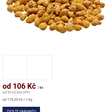
od
106 Kč
/ ks
od
95 Kč
bez DPH
Měrná
od 179,20 Kč / 1 kg
cena:
ZVOLTE VARIANTU