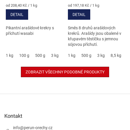
4,3
5,0
Měrná
Měrná
od 208,40 Kč / 1 kg
od 197,18 Kč / 1 kg
cena:
cena:
z
z
DETAIL
DETAIL
5
5
hvězdiček.
hvězdiček.
Pikantní arašídové krekry s
Směs 8 druhů arašídových
příchutí wasabi
krekrů. Arašídy jsou obalené v
křupavém těstíčku s jemnou
sójovou příchutí.
1 kg
100 g
500 g
3 kg
5 kg
1 kg
500 g
3 kg
8,5 kg
ZOBRAZIT VŠECHNY PODOBNÉ PRODUKTY
Z
á
p
a
Kontakt
t
í
info
@
perun-orechy.cz