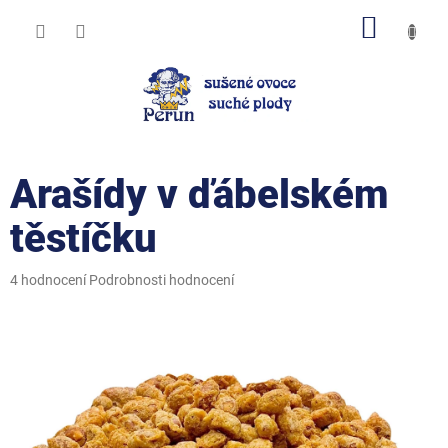
Přejít
NÁKUP
na
obsah
KOŠÍK
Arašídy v ďábelském
těstíčku
Průměrné
4 hodnocení
Podrobnosti hodnocení
hodnocení
produktu
je
5,0
z
5
hvězdiček.