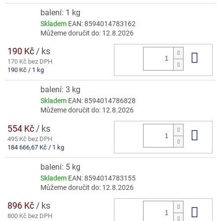
cena:
balení: 1 kg
Skladem
EAN:
8594014783162
Můžeme doručit do:
12.8.2026
190 Kč
/ ks
Do 
170 Kč bez DPH
Měrná
190 Kč / 1 kg
cena:
balení: 3 kg
Skladem
EAN:
8594014786828
Můžeme doručit do:
12.8.2026
554 Kč
/ ks
Do 
495 Kč bez DPH
Měrná
184 666,67 Kč / 1 kg
cena:
balení: 5 kg
Skladem
EAN:
8594014783155
Můžeme doručit do:
12.8.2026
896 Kč
/ ks
Do 
800 Kč bez DPH