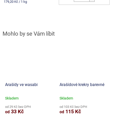
Měrná
179,20 Kč / 1 kg
cena:
Arašídy ve wasabi
Arašídové krekry barevné
Skladem
Skladem
Průměrné
Průměrné
hodnocení
hodnocení
od 29 Kč bez DPH
od 103 Kč bez DPH
produktu
produktu
33 Kč
115 Kč
od
od
je
je