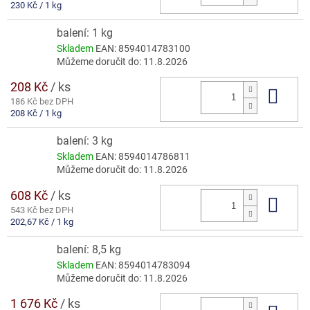
Měrná
230 Kč / 1 kg
cena:
balení: 1 kg
Skladem
EAN:
8594014783100
Můžeme doručit do:
11.8.2026
208 Kč
/ ks
Do 
186 Kč bez DPH
Měrná
208 Kč / 1 kg
cena:
balení: 3 kg
Skladem
EAN:
8594014786811
Můžeme doručit do:
11.8.2026
608 Kč
/ ks
Do 
543 Kč bez DPH
Měrná
202,67 Kč / 1 kg
cena:
balení: 8,5 kg
Skladem
EAN:
8594014783094
Můžeme doručit do:
11.8.2026
1 676 Kč
/ ks