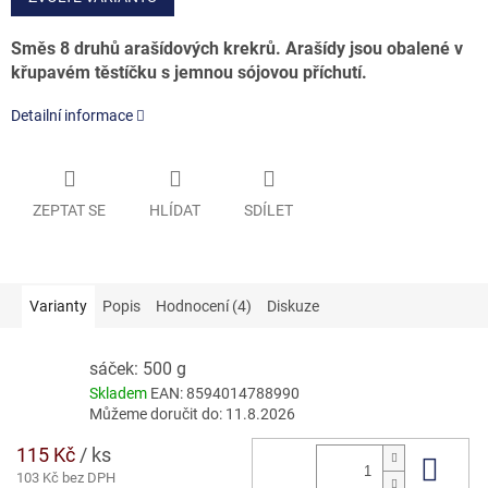
Směs 8 druhů arašídových krekrů. Arašídy jsou obalené v
křupavém těstíčku s jemnou sójovou příchutí.
Detailní informace
ZEPTAT SE
HLÍDAT
SDÍLET
Varianty
Popis
Hodnocení (4)
Diskuze
sáček: 500 g
Skladem
EAN:
8594014788990
Můžeme doručit do:
11.8.2026
115 Kč
/ ks
Do 
103 Kč bez DPH