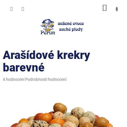
Přejít
NÁKUP
na
obsah
KOŠÍK
Arašídové krekry
barevné
Průměrné
4 hodnocení
Podrobnosti hodnocení
hodnocení
produktu
je
5,0
z
5
hvězdiček.