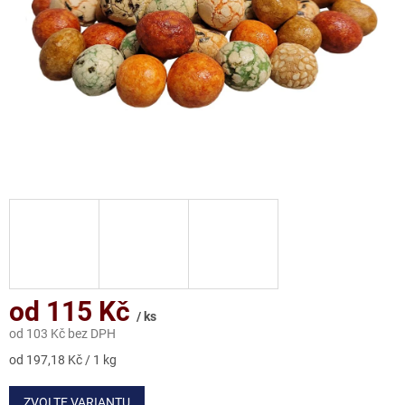
od
115 Kč
/ ks
od
103 Kč
bez DPH
Měrná
od 197,18 Kč / 1 kg
cena:
ZVOLTE VARIANTU