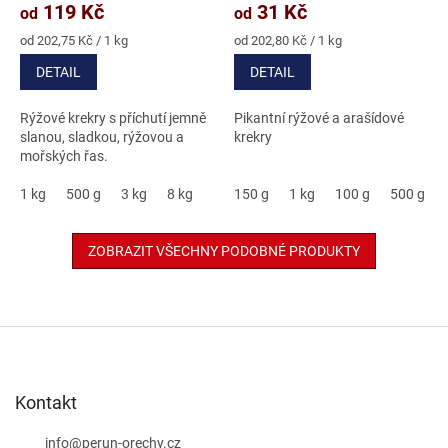
produktu
produktu
119 Kč
31 Kč
od
od
je
je
5,0
4,9
Měrná
Měrná
od 202,75 Kč / 1 kg
od 202,80 Kč / 1 kg
cena:
cena:
z
z
DETAIL
DETAIL
5
5
hvězdiček.
hvězdiček.
Rýžové krekry s příchutí jemně
Pikantní rýžové a arašídové
slanou, sladkou, rýžovou a
krekry
mořských řas.
1 kg
500 g
3 kg
8 kg
150 g
1 kg
100 g
500 g
ZOBRAZIT VŠECHNY PODOBNÉ PRODUKTY
Z
á
p
a
Kontakt
t
í
info
@
perun-orechy.cz