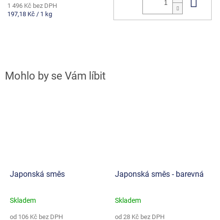
Do 
1 496 Kč bez DPH
Měrná
197,18 Kč / 1 kg
cena:
Japonská směs
Japonská směs - barevná
Skladem
Skladem
Průměrné
Průměrné
hodnocení
hodnocení
od 106 Kč bez DPH
od 28 Kč bez DPH