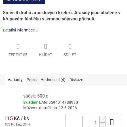
Směs 8 druhů arašídových krekrů. Arašídy jsou obalené v
křupavém těstíčku s jemnou sójovou příchutí.
Detailní informace
ZEPTAT SE
HLÍDAT
SDÍLET
Varianty
Popis
Hodnocení (4)
Diskuze
sáček: 500 g
Skladem
EAN:
8594014788990
Můžeme doručit do:
12.8.2026
115 Kč
/ ks
Do 
103 Kč bez DPH