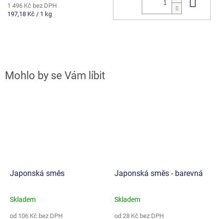
Do 
1 496 Kč bez DPH
Měrná
197,18 Kč / 1 kg
cena:
Japonská směs
Japonská směs - barevná
Skladem
Skladem
Průměrné
Průměrné
hodnocení
hodnocení
od 106 Kč bez DPH
od 28 Kč bez DPH