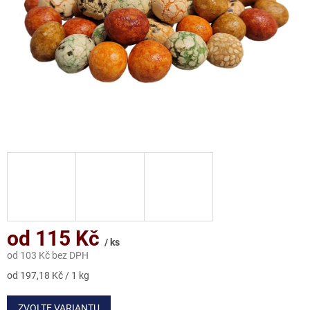
od
115 Kč
/ ks
od
103 Kč
bez DPH
Měrná
od 197,18 Kč / 1 kg
cena:
ZVOLTE VARIANTU