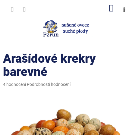
Přejít
NÁKUP
na
obsah
KOŠÍK
Arašídové krekry
barevné
Průměrné
4 hodnocení
Podrobnosti hodnocení
hodnocení
produktu
je
5,0
z
5
hvězdiček.