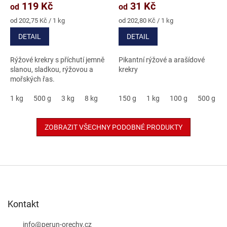
produktu
produktu
119 Kč
31 Kč
od
od
je
je
5,0
4,9
Měrná
Měrná
od 202,75 Kč / 1 kg
od 202,80 Kč / 1 kg
cena:
cena:
z
z
DETAIL
DETAIL
5
5
hvězdiček.
hvězdiček.
Rýžové krekry s příchutí jemně
Pikantní rýžové a arašídové
slanou, sladkou, rýžovou a
krekry
mořských řas.
1 kg
500 g
3 kg
8 kg
150 g
1 kg
100 g
500 g
ZOBRAZIT VŠECHNY PODOBNÉ PRODUKTY
Z
á
p
a
Kontakt
t
í
info
@
perun-orechy.cz