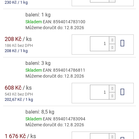
Měrná
230 Kč / 1 kg
cena:
balení: 1 kg
Skladem
EAN:
8594014783100
Můžeme doručit do:
12.8.2026
208 Kč
/ ks
Do 
186 Kč bez DPH
Měrná
208 Kč / 1 kg
cena:
balení: 3 kg
Skladem
EAN:
8594014786811
Můžeme doručit do:
12.8.2026
608 Kč
/ ks
Do 
543 Kč bez DPH
Měrná
202,67 Kč / 1 kg
cena:
balení: 8,5 kg
Skladem
EAN:
8594014783094
Můžeme doručit do:
12.8.2026
1 676 Kč
/ ks