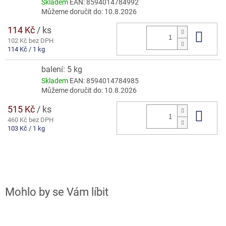
Skladem
EAN:
8594014784992
Můžeme doručit do:
10.8.2026
114 Kč
/ ks
Do 
102 Kč bez DPH
Měrná
114 Kč / 1 kg
cena:
balení: 5 kg
Skladem
EAN:
8594014784985
Můžeme doručit do:
10.8.2026
515 Kč
/ ks
Do 
460 Kč bez DPH
Měrná
103 Kč / 1 kg
cena: