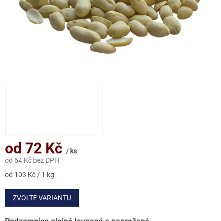
od
72 Kč
/ ks
od
64 Kč
bez DPH
Měrná
od 103 Kč / 1 kg
cena:
ZVOLTE VARIANTU