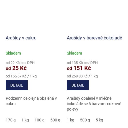
Arašídy v cukru
Arašídy v barevné čokoládě
Skladem
Skladem
Průměrné
Průměrné
hodnocení
hodnocení
od 22 Kč bez DPH
od 135 Kč bez DPH
produktu
produktu
25 Kč
151 Kč
od
od
je
je
4,9
5,0
Měrná
Měrná
od 156,67 Kč / 1 kg
od 268,80 Kč / 1 kg
cena:
cena:
z
z
DETAIL
DETAIL
5
5
hvězdiček.
hvězdiček.
Podzemnice olejná obalená v
Arašídy obalené v mléčné
cukru
čokoládě se 6 barvami cukrové
polevy
170 g
1 kg
100 g
500 g
3 kg
1 kg
500 g
5 kg