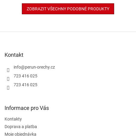
ZOBRAZIT VŠECHNY PODOBNÉ PRODUKTY
Z
á
p
a
Kontakt
t
í
info
@
perun-orechy.cz
723 416 025
723 416 025
Informace pro Vás
Kontakty
Doprava a platba
Moje objednávka