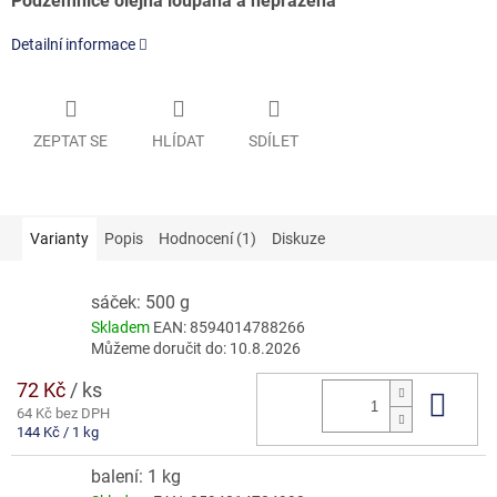
Podzemnice olejná loupaná a nepražená
Detailní informace
ZEPTAT SE
HLÍDAT
SDÍLET
Varianty
Popis
Hodnocení (1)
Diskuze
sáček: 500 g
Skladem
EAN:
8594014788266
Můžeme doručit do:
10.8.2026
72 Kč
/ ks
Do 
64 Kč bez DPH
Měrná
144 Kč / 1 kg
cena:
balení: 1 kg