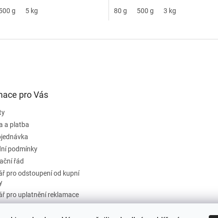
500 g
5 kg
80 g
500 g
3 kg
mace pro Vás
ty
a a platba
bjednávka
ní podmínky
ační řád
ř pro odstoupení od kupní
y
ř pro uplatnění reklamace
ky ochrany osobních údajů