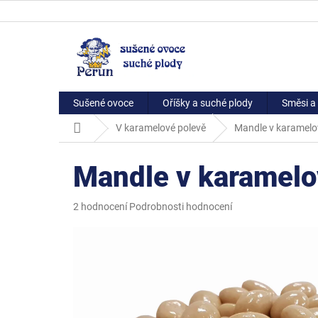
Přejít
na
obsah
Sušené ovoce
Oříšky a suché plody
Směsi a 
Domů
V karamelové polevě
Mandle v karamelo
Mandle v karamelo
Průměrné
2 hodnocení
Podrobnosti hodnocení
hodnocení
produktu
je
5,0
z
5
hvězdiček.