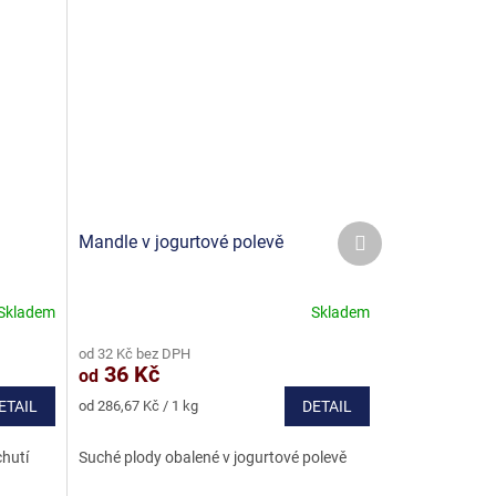
Další
Mandle v jogurtové polevě
produkt
Skladem
Skladem
od 32 Kč bez DPH
36 Kč
od
Měrná
ETAIL
od 286,67 Kč / 1 kg
DETAIL
cena:
chutí
Suché plody obalené v jogurtové polevě