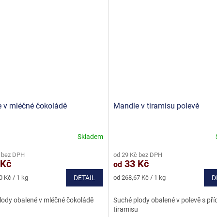
 v mléčné čokoládě
Mandle v tiramisu polevě
Skladem
né
ní
 bez DPH
od 29 Kč bez DPH
u
 Kč
33 Kč
od
Měrná
0 Kč / 1 kg
DETAIL
od 268,67 Kč / 1 kg
D
cena:
lody obalené v mléčné čokoládě
Suché plody obalené v polevě s pří
ek.
tiramisu