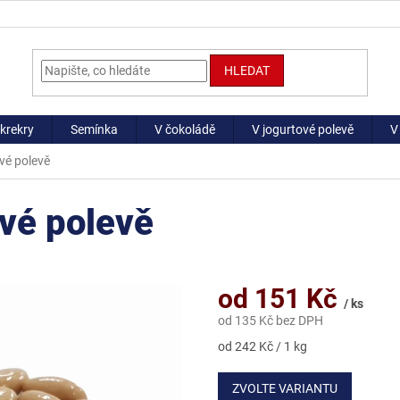
HLEDAT
krekry
Semínka
V čokoládě
V jogurtové polevě
V
vé polevě
vé polevě
od
151 Kč
/ ks
od
135 Kč
bez DPH
Měrná
od 242 Kč / 1 kg
cena:
ZVOLTE VARIANTU