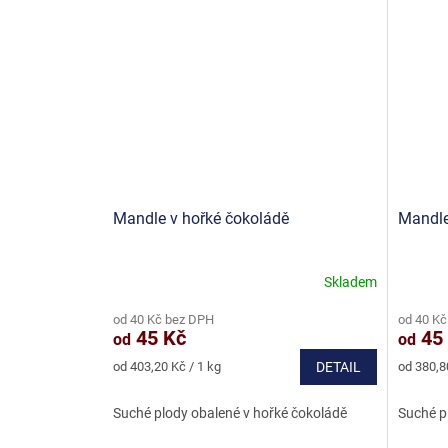
Mandle v hořké čokoládě
Mandle
Skladem
Průměrné
Průměr
hodnocení
hodnoce
od 40 Kč bez DPH
od 40 Kč
produktu
produkt
45 Kč
45
od
od
je
je
5,0
5,0
Měrná
Měrná
od 403,20 Kč / 1 kg
DETAIL
od 380,8
z
z
cena:
cena:
5
5
Suché plody obalené v hořké čokoládě
Suché p
hvězdiček.
hvězdič