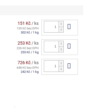
151 Kč
/ ks
Do košíku
135 Kč bez DPH
Měrná
302 Kč / 1 kg
cena:
253 Kč
/ ks
Do košíku
226 Kč bez DPH
Měrná
253 Kč / 1 kg
cena:
726 Kč
/ ks
Do košíku
648 Kč bez DPH
Měrná
242 Kč / 1 kg
cena: