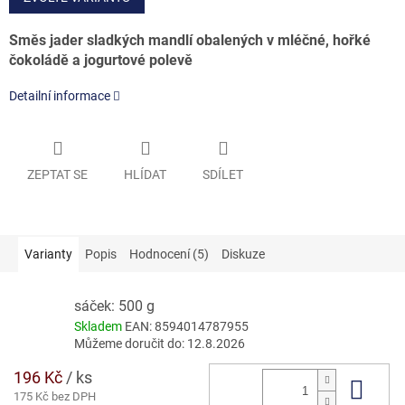
Směs jader sladkých mandlí obalených v mléčné, hořké
čokoládě a jogurtové polevě
Detailní informace
ZEPTAT SE
HLÍDAT
SDÍLET
Varianty
Popis
Hodnocení (5)
Diskuze
sáček: 500 g
Skladem
EAN:
8594014787955
Můžeme doručit do:
12.8.2026
196 Kč
/ ks
Do 
175 Kč bez DPH