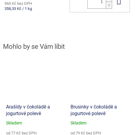
Do 
960 Kč bez DPH
Měrná
358,33 Kč / 1 kg
cena:
Arašídy v čokoládě a
Brusinky v čokoládě a
jogurtové polevě
jogurtové polevě
Skladem
Skladem
Průměrné
Průměrné
hodnocení
hodnocení
od 77 Kč bez DPH
od 79 Kč bez DPH