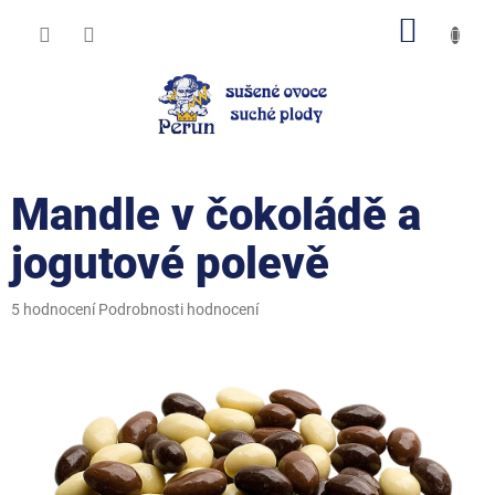
Přejít
NÁKUP
na
obsah
KOŠÍK
Mandle v čokoládě a
jogutové polevě
Průměrné
5 hodnocení
Podrobnosti hodnocení
hodnocení
produktu
je
4,2
z
5
hvězdiček.