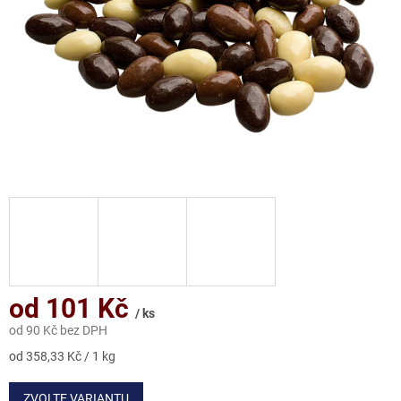
od
101 Kč
/ ks
od
90 Kč
bez DPH
Měrná
od 358,33 Kč / 1 kg
cena:
ZVOLTE VARIANTU