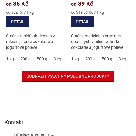
produktu
produktu
86 Kč
89 Kč
od
od
je
je
4,7
5,0
Měrná
Měrná
od 302 Kč / 1 kg
od 319,33 Kč / 1 kg
cena:
cena:
z
z
DETAIL
DETAIL
5
5
hvězdiček.
hvězdiček.
Směs arašídů obalených v
Směs amerických brusinek
mléčné, hořké čokoládě a
obalených v mléčné, hořké
jogurtové polevě
čokoládě a jogurtové polevě
1 kg
200 g
500 g
3 kg
1 kg
200 g
500 g
3 kg
ZOBRAZIT VŠECHNY PODOBNÉ PRODUKTY
Z
á
p
a
Kontakt
t
í
info
@
perun-orechy.cz