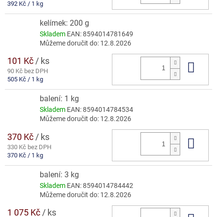
Měrná
392 Kč / 1 kg
cena:
kelímek: 200 g
Skladem
EAN:
8594014781649
Můžeme doručit do:
12.8.2026
101 Kč
/ ks
Do 
90 Kč bez DPH
Měrná
505 Kč / 1 kg
cena:
balení: 1 kg
Skladem
EAN:
8594014784534
Můžeme doručit do:
12.8.2026
370 Kč
/ ks
Do 
330 Kč bez DPH
Měrná
370 Kč / 1 kg
cena:
balení: 3 kg
Skladem
EAN:
8594014784442
Můžeme doručit do:
12.8.2026
1 075 Kč
/ ks