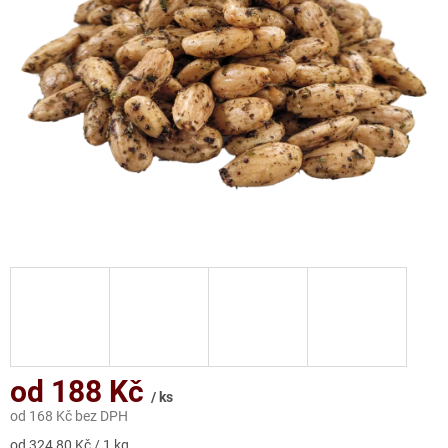
hvězdiček.
od
188 Kč
/ ks
od
168 Kč
bez DPH
Měrná
od 324,80 Kč / 1 kg