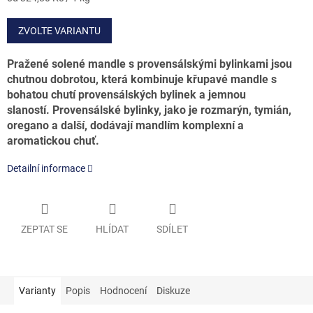
cena:
ZVOLTE VARIANTU
Pražené solené mandle s provensálskými bylinkami jsou
chutnou dobrotou, která kombinuje křupavé mandle s
bohatou chutí provensálských bylinek a jemnou
slaností. Provensálské bylinky, jako je rozmarýn, tymián,
oregano a další, dodávají mandlím komplexní a
aromatickou chuť.
Detailní informace
ZEPTAT SE
HLÍDAT
SDÍLET
Varianty
Popis
Hodnocení
Diskuze