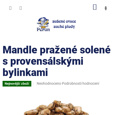
Přejít
NÁKUP
na
obsah
KOŠÍK
Mandle pražené solené
s provensálskými
bylinkami
Průměrné
Neohodnoceno
Podrobnosti hodnocení
Nejnovější zboží
hodnocení
produktu
je
0,0
z
5