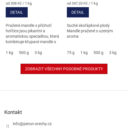
5,0
5,0
Měrná
Měrná
od 308 Kč / 1 kg
od 347,33 Kč / 1 kg
cena:
cena:
z
z
DETAIL
DETAIL
5
5
hvězdiček.
hvězdiček.
Pražené mandle s příchutí
Suché skořápkové plody
hořčice jsou pikantní a
Mandle pražené s uzeným
aromatickou specialitou, která
aroma
kombinuje křupavé mandle s
ostrou a lehce sladkou chutí
hořčice.
1 kg
500 g
3 kg
75 g
1 kg
500 g
3 kg
ZOBRAZIT VŠECHNY PODOBNÉ PRODUKTY
Z
á
p
a
Kontakt
t
í
info
@
perun-orechy.cz