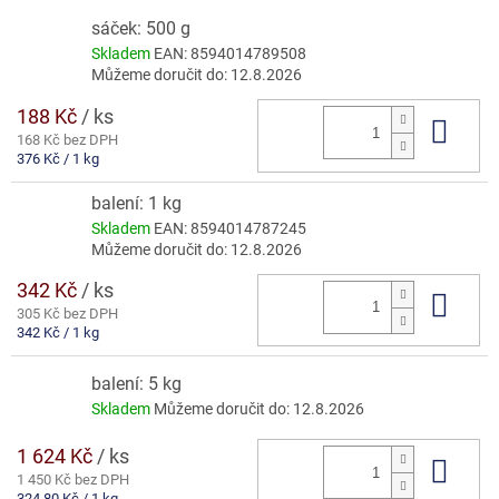
sáček: 500 g
Skladem
EAN:
8594014789508
Můžeme doručit do:
12.8.2026
188 Kč
/ ks
Do 
168 Kč bez DPH
Měrná
376 Kč / 1 kg
cena:
balení: 1 kg
Skladem
EAN:
8594014787245
Můžeme doručit do:
12.8.2026
342 Kč
/ ks
Do 
305 Kč bez DPH
Měrná
342 Kč / 1 kg
cena:
balení: 5 kg
Skladem
Můžeme doručit do:
12.8.2026
1 624 Kč
/ ks
Do 
1 450 Kč bez DPH
Měrná
324,80 Kč / 1 kg