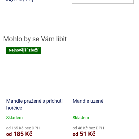
cena:
Nejnovější zboží
Mandle pražené s příchutí
Mandle uzené
hořčice
Skladem
Skladem
Průměrné
Průměrné
hodnocení
hodnocení
od 165 Kč bez DPH
od 46 Kč bez DPH
produktu
produktu
185 Kč
51 Kč
od
od
je
je