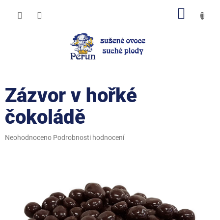
Přejít
NÁKUP
na
obsah
KOŠÍK
Zázvor v hořké
čokoládě
Průměrné
Neohodnoceno
Podrobnosti hodnocení
hodnocení
produktu
je
0,0
z
5
hvězdiček.