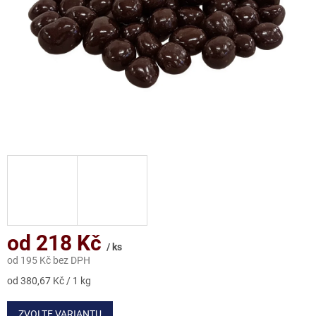
od
218 Kč
/ ks
od
195 Kč
bez DPH
Měrná
od 380,67 Kč / 1 kg
cena:
ZVOLTE VARIANTU