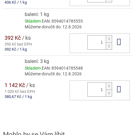
Měrná
436 Kč / 1 kg
cena:
balení: 1 kg
Skladem
EAN:
8594014785555
Můžeme doručit do:
12.8.2026
392 Kč
/ ks
Do 
350 Kč bez DPH
Měrná
392 Kč / 1 kg
cena:
balení: 3 kg
Skladem
EAN:
8594014785548
Můžeme doručit do:
12.8.2026
1 142 Kč
/ ks
Do 
1 020 Kč bez DPH
Měrná
380,67 Kč / 1 kg
cena: