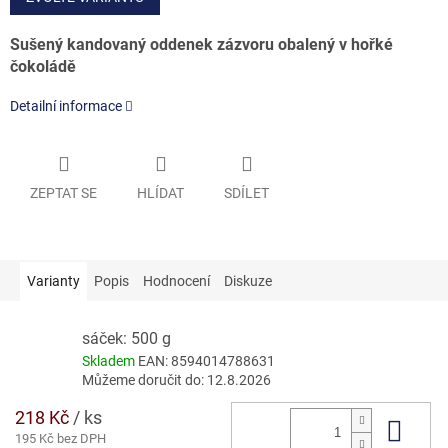
Sušený kandovaný oddenek zázvoru obalený v hořké
čokoládě
Detailní informace
ZEPTAT SE
HLÍDAT
SDÍLET
Varianty
Popis
Hodnocení
Diskuze
sáček: 500 g
Skladem
EAN:
8594014788631
Můžeme doručit do:
12.8.2026
218 Kč
/ ks
Do 
195 Kč bez DPH