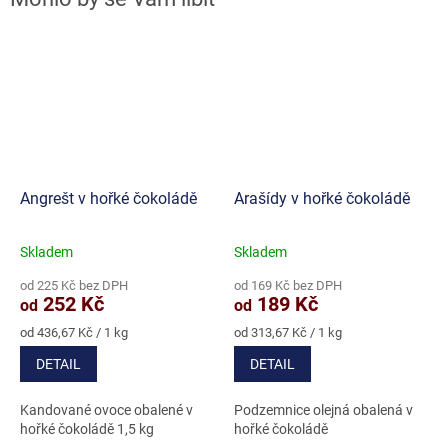
Angrešt v hořké čokoládě
Arašídy v hořké čokoládě
Skladem
Skladem
Průměrné
Průměrné
hodnocení
hodnocení
od 225 Kč bez DPH
od 169 Kč bez DPH
produktu
produktu
252 Kč
189 Kč
od
od
je
je
5,0
5,0
Měrná
Měrná
od 436,67 Kč / 1 kg
od 313,67 Kč / 1 kg
cena:
cena:
z
z
DETAIL
DETAIL
5
5
hvězdiček.
hvězdiček.
Kandované ovoce obalené v
Podzemnice olejná obalená v
hořké čokoládě 1,5 kg
hořké čokoládě