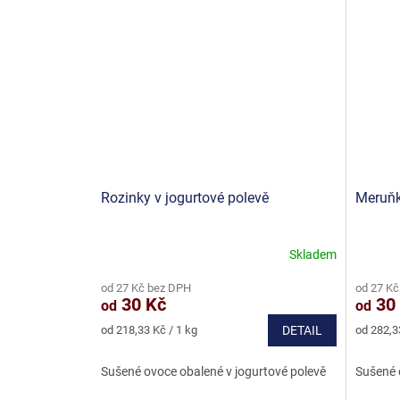
Rozinky v jogurtové polevě
Meruňk
Skladem
Průměrné
Průměr
hodnocení
hodnoce
od 27 Kč bez DPH
od 27 Kč
produktu
produkt
30 Kč
30
od
od
je
je
5,0
5,0
Měrná
Měrná
od 218,33 Kč / 1 kg
DETAIL
od 282,3
z
z
cena:
cena:
5
5
Sušené ovoce obalené v jogurtové polevě
Sušené 
hvězdiček.
hvězdič