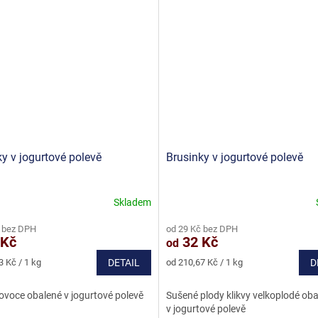
y v jogurtové polevě
Brusinky v jogurtové polevě
Skladem
né
Průměrné
ní
hodnocení
 bez DPH
od 29 Kč bez DPH
u
produktu
 Kč
32 Kč
od
je
5,0
Měrná
3 Kč / 1 kg
DETAIL
od 210,67 Kč / 1 kg
D
z
cena:
5
ovoce obalené v jogurtové polevě
Sušené plody klikvy velkoplodé ob
ek.
hvězdiček.
v jogurtové polevě