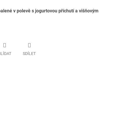
lené v polevě s jogurtovou příchutí a višňovým
LÍDAT
SDÍLET