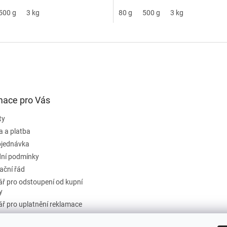
500 g
3 kg
80 g
500 g
3 kg
mace pro Vás
ty
a a platba
bjednávka
ní podmínky
ační řád
ř pro odstoupení od kupní
y
ř pro uplatnění reklamace
ky ochrany osobních údajů