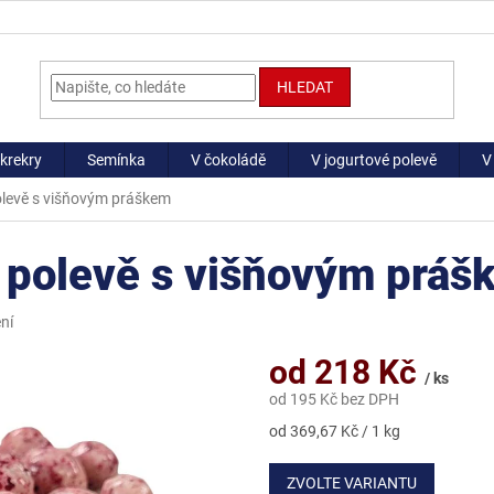
HLEDAT
krekry
Semínka
V čokoládě
V jogurtové polevě
V
olevě s višňovým práškem
é polevě s višňovým práš
ní
od
218 Kč
/ ks
od
195 Kč
bez DPH
Měrná
od 369,67 Kč / 1 kg
cena:
ZVOLTE VARIANTU