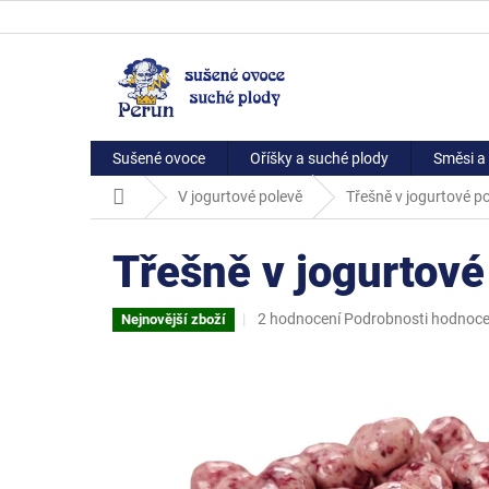
Přejít
na
obsah
Sušené ovoce
Oříšky a suché plody
Směsi a 
Domů
V jogurtové polevě
Třešně v jogurtové p
Třešně v jogurtov
Průměrné
2 hodnocení
Podrobnosti hodnoce
Nejnovější zboží
hodnocení
produktu
je
5,0
z
5
hvězdiček.