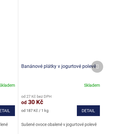
Další
Banánové plátky v jogurtové polevě
produkt
Skladem
Skladem
Průměrné
hodnocení
od 27 Kč bez DPH
produktu
30 Kč
od
je
5,0
Měrná
ETAIL
od 187 Kč / 1 kg
DETAIL
z
cena:
5
alené
Sušené ovoce obalené v jogurtové polevě
hvězdiček.