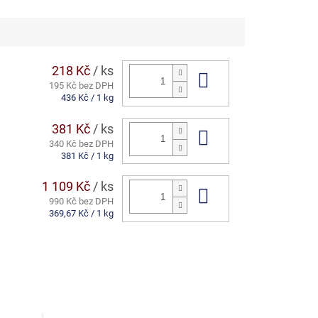
218 Kč
/ ks
Do košíku
195 Kč bez DPH
Měrná
436 Kč / 1 kg
cena:
381 Kč
/ ks
Do košíku
340 Kč bez DPH
Měrná
381 Kč / 1 kg
cena:
1 109 Kč
/ ks
Do košíku
990 Kč bez DPH
Měrná
369,67 Kč / 1 kg
cena: