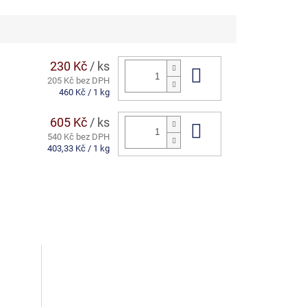
230 Kč
/ ks
Do košíku
205 Kč bez DPH
Měrná
460 Kč / 1 kg
cena:
605 Kč
/ ks
Do košíku
540 Kč bez DPH
Měrná
403,33 Kč / 1 kg
cena: