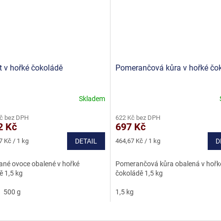
t v hořké čokoládě
Pomerančová kůra v hořké čo
Skladem
né
Průměrné
ní
hodnocení
Kč bez DPH
622 Kč bez DPH
u
produktu
2 Kč
697 Kč
je
4,8
Měrná
7 Kč / 1 kg
DETAIL
464,67 Kč / 1 kg
D
z
cena:
5
né ovoce obalené v hořké
Pomerančová kůra obalená v hořk
ek.
hvězdiček.
ě 1,5 kg
čokoládě 1,5 kg
500 g
1,5 kg