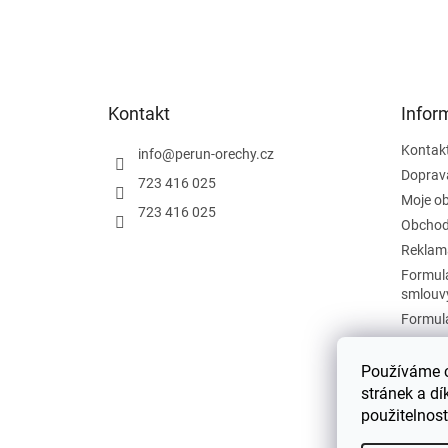
Z
á
p
a
t
Kontakt
Infor
í
Kontak
info
@
perun-orechy.cz
Doprav
723 416 025
Moje o
723 416 025
Obchod
Reklam
Formulá
smlouv
Formulá
Podmín
Zásady 
Používáme c
stránek a dí
Mapa s
použitelnos