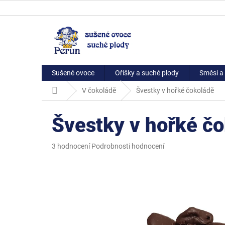
Přejít
na
obsah
Sušené ovoce
Oříšky a suché plody
Směsi a 
Domů
V čokoládě
Švestky v hořké čokoládě
Švestky v hořké č
Průměrné
3 hodnocení
Podrobnosti hodnocení
hodnocení
produktu
je
5,0
z
5
hvězdiček.