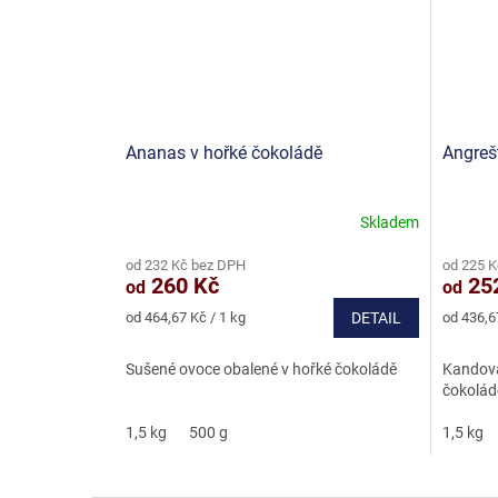
Ananas v hořké čokoládě
Angreš
Skladem
Průměrné
Průměr
hodnocení
hodnoce
od 232 Kč bez DPH
od 225 
produktu
produkt
260 Kč
25
od
od
je
je
5,0
5,0
Měrná
Měrná
od 464,67 Kč / 1 kg
DETAIL
od 436,6
z
z
cena:
cena:
5
5
Sušené ovoce obalené v hořké čokoládě
Kandova
hvězdiček.
hvězdič
čokolád
1,5 kg
500 g
1,5 kg