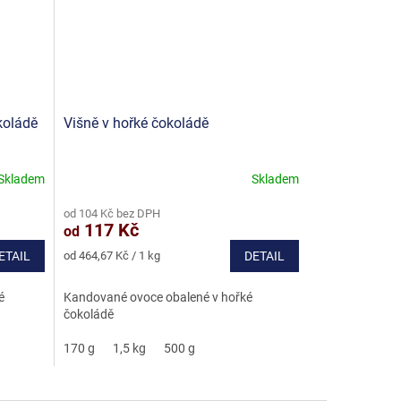
koládě
Višně v hořké čokoládě
Skladem
Skladem
Průměrné
hodnocení
od 104 Kč bez DPH
produktu
117 Kč
od
je
5,0
Měrná
ETAIL
od 464,67 Kč / 1 kg
DETAIL
z
cena:
5
é
Kandované ovoce obalené v hořké
hvězdiček.
čokoládě
170 g
1,5 kg
500 g