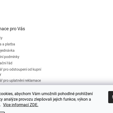
mace pro Vás
ty
a a platba
bjednávka
ní podmínky
ační řád
ř pro odstoupení od kupní
y
ř pro uplatnění reklamace
ky ochrany osobních údajů
používání souborů cookie
ookies, abychom Vám umožnili pohodlné prohlížení
ky analýze provozu zlepšovali jejich funkce, výkon a
erveru
t.
Více informací ZDE.