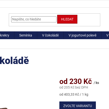
HLEDAT
krekry
Semínka
V čokoládě
V jogurtové polevě
V
okoládě
od
230 Kč
/ ks
od
205 Kč
bez DPH
Měrná
od 403,33 Kč / 1 kg
cena:
ZVOLTE VARIANTU