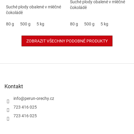
Suché plody obalené v mléčné
Suché plody obalené v mléčné
čokoládě
čokoládě
80 g
500 g
5 kg
80 g
500 g
5 kg
ZOBRAZIT VŠECHNY PODOBNÉ PRODUKTY
Z
á
p
a
Kontakt
t
í
info
@
perun-orechy.cz
723 416 025
723 416 025