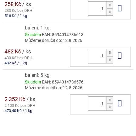
258 Kč
/ ks
Do 
230 Kč bez DPH
Měrná
516 Kč / 1 kg
cena:
balení: 1 kg
Skladem
EAN:
8594014786613
Můžeme doručit do:
12.8.2026
482 Kč
/ ks
Do 
430 Kč bez DPH
Měrná
482 Kč / 1 kg
cena:
balení: 5 kg
Skladem
EAN:
8594014786576
Můžeme doručit do:
12.8.2026
2 352 Kč
/ ks
Do 
2 100 Kč bez DPH
Měrná
470,40 Kč / 1 kg
cena: