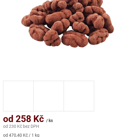
hvězdiček.
od
258 Kč
/ ks
od
230 Kč
bez DPH
Měrná
od 470,40 Kč / 1 kg