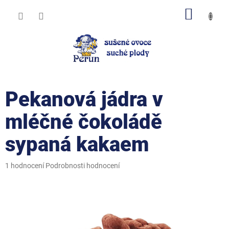
Přejít
NÁKUP
na
obsah
KOŠÍK
Pekanová jádra v
mléčné čokoládě
sypaná kakaem
Průměrné
1 hodnocení
Podrobnosti hodnocení
hodnocení
produktu
je
5,0
z
5