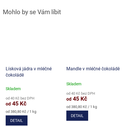
Lísková jádra v mléčné
Mandle v mléčné čokoládě
čokoládě
Skladem
Průměrné
Skladem
hodnocení
od 40 Kč bez DPH
produktu
45 Kč
od 40 Kč bez DPH
od
je
45 Kč
od
5,0
Měrná
od 380,80 Kč / 1 kg
Měrná
cena:
z
od 380,80 Kč / 1 kg
DETAIL
cena:
5
DETAIL
hvězdiček.