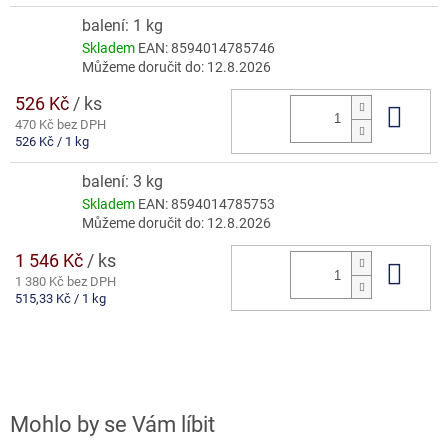
cena:
balení: 1 kg
Skladem
EAN:
8594014785746
Můžeme doručit do:
12.8.2026
526 Kč
/ ks
Do 
470 Kč bez DPH
Měrná
526 Kč / 1 kg
cena:
balení: 3 kg
Skladem
EAN:
8594014785753
Můžeme doručit do:
12.8.2026
1 546 Kč
/ ks
Do 
1 380 Kč bez DPH
Měrná
515,33 Kč / 1 kg
cena: