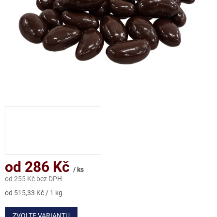
od
286 Kč
/ ks
od
255 Kč
bez DPH
Měrná
od 515,33 Kč / 1 kg
cena:
ZVOLTE VARIANTU