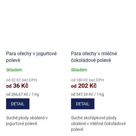
Para ořechy v jogurtové
Para ořechy v mléčné
polevě
čokoládové polevě
Skladem
Skladem
Průměrné
Průměrné
hodnocení
hodnocení
od 32 Kč bez DPH
od 180 Kč bez DPH
produktu
produktu
36 Kč
202 Kč
od
od
je
je
5,0
4,8
Měrná
Měrná
od 266,67 Kč / 1 kg
od 347,33 Kč / 1 kg
cena:
cena:
z
z
DETAIL
DETAIL
5
5
hvězdiček.
hvězdiček.
Suché plody obalené v
Suché skořápkové plody
jogurtové polevě
obalené v mléčné čokoládové
polevě