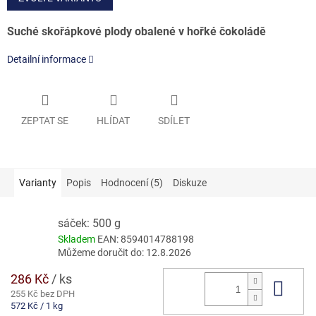
Suché skořápkové plody obalené v hořké čokoládě
Detailní informace
ZEPTAT SE
HLÍDAT
SDÍLET
Varianty
Popis
Hodnocení (5)
Diskuze
sáček: 500 g
Skladem
EAN:
8594014788198
Můžeme doručit do:
12.8.2026
286 Kč
/ ks
Do 
255 Kč bez DPH
Měrná
572 Kč / 1 kg