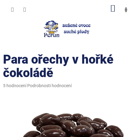
Přejít
NÁKUP
na
obsah
KOŠÍK
Para ořechy v hořké
čokoládě
Průměrné
5 hodnocení
Podrobnosti hodnocení
hodnocení
produktu
je
5,0
z
5
hvězdiček.