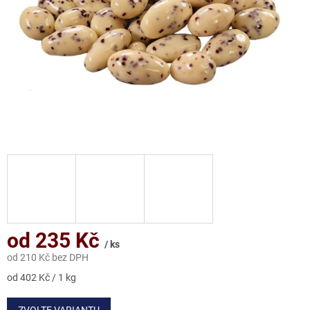
od
235 Kč
/ ks
od
210 Kč
bez DPH
Měrná
od 402 Kč / 1 kg
cena:
ZVOLTE VARIANTU