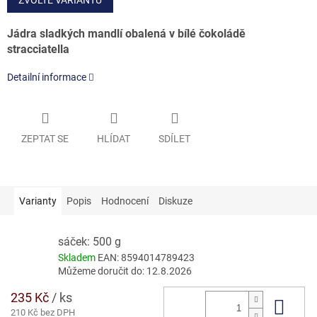
Jádra sladkých mandlí obalená v bílé čokoládě
stracciatella
Detailní informace
ZEPTAT SE
HLÍDAT
SDÍLET
Varianty
Popis
Hodnocení
Diskuze
sáček: 500 g
Skladem
EAN:
8594014789423
Můžeme doručit do:
12.8.2026
235 Kč
/ ks
Do 
210 Kč bez DPH