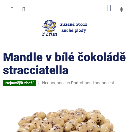
Přejít
NÁKUP
na
obsah
KOŠÍK
Mandle v bílé čokoládě
stracciatella
Průměrné
Neohodnoceno
Podrobnosti hodnocení
Nejnovější zboží
hodnocení
produktu
je
0,0
z
5
hvězdiček.