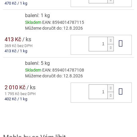
Měrná
470 Kč / 1 kg
cena:
balení: 1 kg
Skladem
EAN:
8594014787115
Můžeme doručit do:
12.8.2026
413 Kč
/ ks
Do 
369 Kč bez DPH
Měrná
413 Kč / 1 kg
cena:
balení: 5 kg
Skladem
EAN:
8594014787108
Můžeme doručit do:
12.8.2026
2 010 Kč
/ ks
Do 
1 795 Kč bez DPH
Měrná
402 Kč / 1 kg
cena: