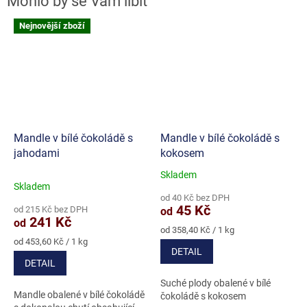
Nejnovější zboží
Mandle v bílé čokoládě s
Mandle v bílé čokoládě s
jahodami
kokosem
Skladem
Průměrné
Skladem
hodnocení
od 40 Kč bez DPH
produktu
45 Kč
od 215 Kč bez DPH
od
je
241 Kč
od
5,0
Měrná
od 358,40 Kč / 1 kg
Měrná
cena:
z
od 453,60 Kč / 1 kg
DETAIL
cena:
5
DETAIL
hvězdiček.
Suché plody obalené v bílé
Mandle obalené v bílé čokoládě
čokoládě s kokosem