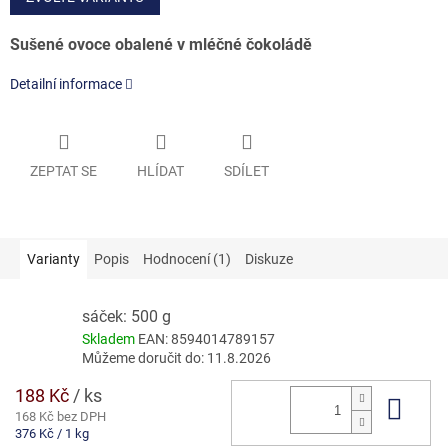
Sušené ovoce obalené v mléčné čokoládě
Detailní informace
ZEPTAT SE
HLÍDAT
SDÍLET
Varianty
Popis
Hodnocení (1)
Diskuze
sáček: 500 g
Skladem
EAN:
8594014789157
Můžeme doručit do:
11.8.2026
188 Kč
/ ks
Do 
168 Kč bez DPH
Měrná
376 Kč / 1 kg