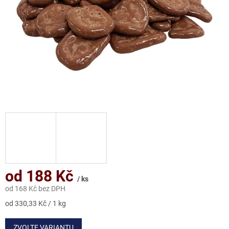
od
188 Kč
/ ks
od
168 Kč
bez DPH
Měrná
od 330,33 Kč / 1 kg
cena:
ZVOLTE VARIANTU