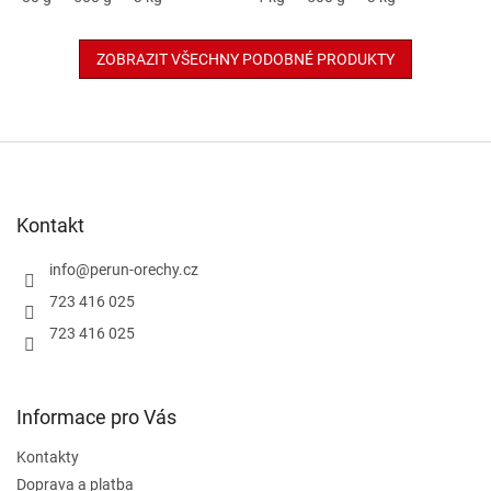
ZOBRAZIT VŠECHNY PODOBNÉ PRODUKTY
Z
á
p
a
Kontakt
t
í
info
@
perun-orechy.cz
723 416 025
723 416 025
Informace pro Vás
Kontakty
Doprava a platba