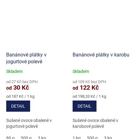
Banánové plátky v
Banánové plátky v karobu
jogurtové polevě
Skladem
Skladem
Průměrné
Průměrné
hodnocení
hodnocení
od 27 Kč bez DPH
od 109 Kč bez DPH
produktu
produktu
30 Kč
122 Kč
od
od
je
je
5,0
4,7
Měrná
Měrná
od 187 Kč / 1 kg
od 198,33 Kč / 1 kg
cena:
cena:
z
z
DETAIL
DETAIL
5
5
hvězdiček.
hvězdiček.
Sušené ovoce obalené v
Sušené ovoce obalené v
jogurtové polevě
karobové polevě
80 g
500 g
3 kg
1 kg
500 g
3 kg