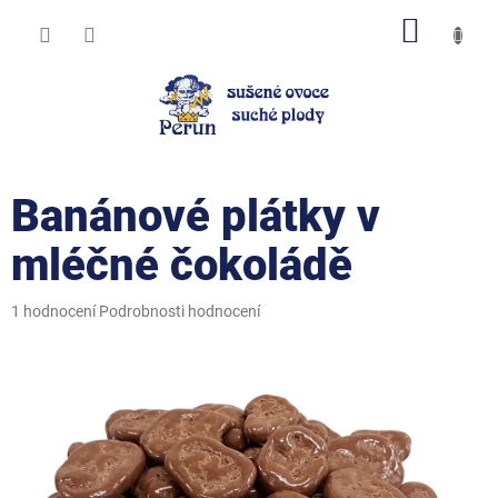
Přejít
NÁKUP
na
obsah
KOŠÍK
Banánové plátky v
mléčné čokoládě
Průměrné
1 hodnocení
Podrobnosti hodnocení
hodnocení
produktu
je
5,0
z
5
hvězdiček.