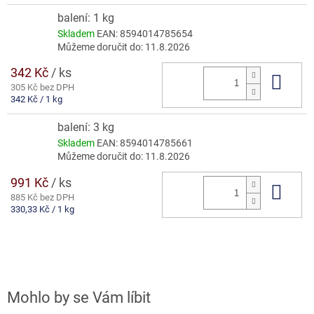
cena:
balení: 1 kg
Skladem
EAN:
8594014785654
Můžeme doručit do:
11.8.2026
342 Kč
/ ks
Do 
305 Kč bez DPH
Měrná
342 Kč / 1 kg
cena:
balení: 3 kg
Skladem
EAN:
8594014785661
Můžeme doručit do:
11.8.2026
991 Kč
/ ks
Do 
885 Kč bez DPH
Měrná
330,33 Kč / 1 kg
cena: