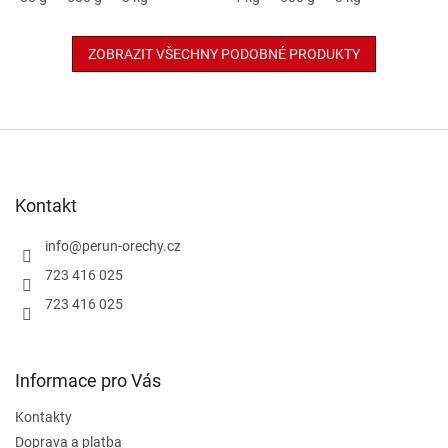
ZOBRAZIT VŠECHNY PODOBNÉ PRODUKTY
Z
á
p
a
Kontakt
t
í
info
@
perun-orechy.cz
723 416 025
723 416 025
Informace pro Vás
Kontakty
Doprava a platba