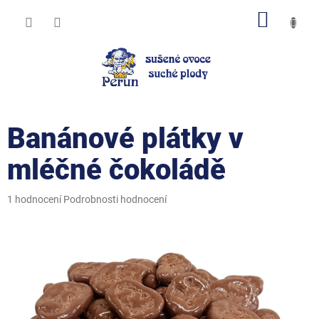
Přejít
NÁKUP
na
obsah
KOŠÍK
Banánové plátky v
mléčné čokoládě
Průměrné
1 hodnocení
Podrobnosti hodnocení
hodnocení
produktu
je
5,0
z
5
hvězdiček.