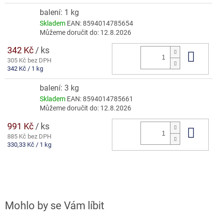
cena:
balení: 1 kg
Skladem
EAN:
8594014785654
Můžeme doručit do:
12.8.2026
342 Kč
/ ks
Do 
305 Kč bez DPH
Měrná
342 Kč / 1 kg
cena:
balení: 3 kg
Skladem
EAN:
8594014785661
Můžeme doručit do:
12.8.2026
991 Kč
/ ks
Do 
885 Kč bez DPH
Měrná
330,33 Kč / 1 kg
cena: