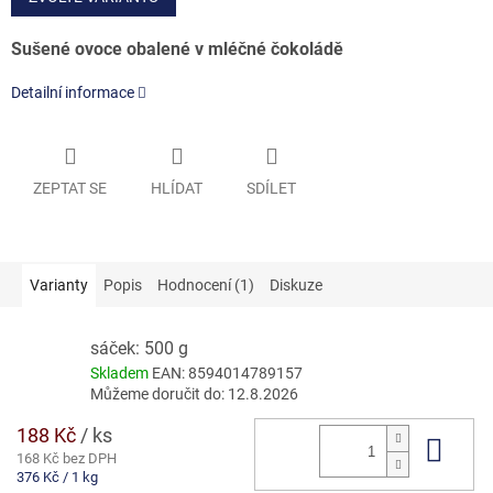
Sušené ovoce obalené v mléčné čokoládě
Detailní informace
ZEPTAT SE
HLÍDAT
SDÍLET
Varianty
Popis
Hodnocení (1)
Diskuze
sáček: 500 g
Skladem
EAN:
8594014789157
Můžeme doručit do:
12.8.2026
188 Kč
/ ks
Do 
168 Kč bez DPH
Měrná
376 Kč / 1 kg