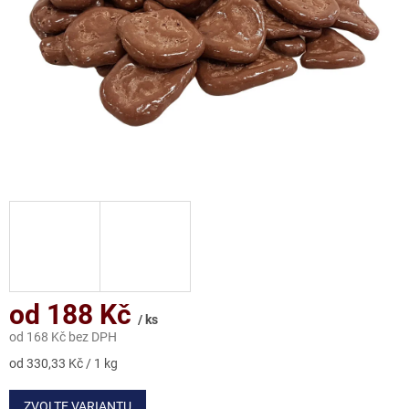
od
188 Kč
/ ks
od
168 Kč
bez DPH
Měrná
od 330,33 Kč / 1 kg
cena:
ZVOLTE VARIANTU