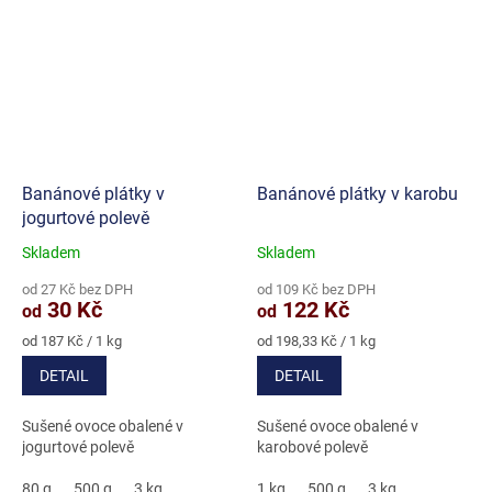
Banánové plátky v
Banánové plátky v karobu
jogurtové polevě
Skladem
Skladem
Průměrné
Průměrné
hodnocení
hodnocení
od 27 Kč bez DPH
od 109 Kč bez DPH
produktu
produktu
30 Kč
122 Kč
od
od
je
je
5,0
4,7
Měrná
Měrná
od 187 Kč / 1 kg
od 198,33 Kč / 1 kg
cena:
cena:
z
z
DETAIL
DETAIL
5
5
hvězdiček.
hvězdiček.
Sušené ovoce obalené v
Sušené ovoce obalené v
jogurtové polevě
karobové polevě
80 g
500 g
3 kg
1 kg
500 g
3 kg